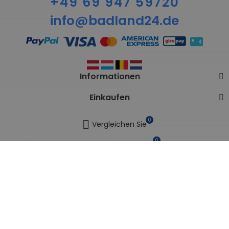
+49 69 947 59720
info@badland24.de
Informationen
Einkaufen
0
Vergleichen Sie
0
Meine Wunschlisten
Vertrag widerrufen
Copyright © BADLAND. Alle Rechte vorbehalten.
Seitenverzeichnis