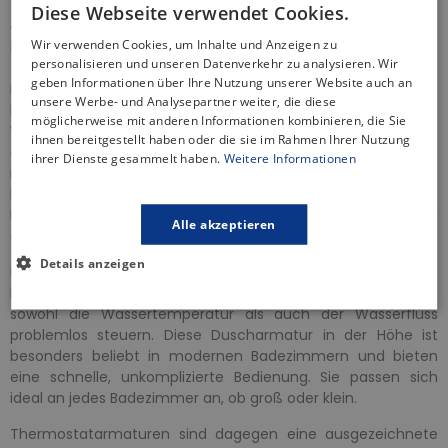
Diese Webseite verwendet Cookies.
Arten von Duscharmaturen – Für jedes
Badezimmer die passende Lösung
Wir verwenden Cookies, um Inhalte und Anzeigen zu
personalisieren und unseren Datenverkehr zu analysieren. Wir
geben Informationen über Ihre Nutzung unserer Website auch an
Duscharmaturen spielen eine zentrale Rolle in jedem
unsere Werbe- und Analysepartner weiter, die diese
Badezimmer, da sie nicht nur die Wassertemperatur und den
möglicherweise mit anderen Informationen kombinieren, die Sie
Wasserdurchfluss regulieren, sondern auch das Design und
ihnen bereitgestellt haben oder die sie im Rahmen Ihrer Nutzung
die Funktionalität der Dusche erheblich beeinflussen. Je
ihrer Dienste gesammelt haben.
Weitere Informationen
nach Bedarf, Stil und Funktionalität gibt es eine Vielzahl von
Duscharmaturen, die sich perfekt in unterschiedliche
Badezimmerkonzepte integrieren lassen. Hier sind einige der
Alle akzeptieren
gängigsten Arten einer
Duscharmatur
in der
Höhe
.
Details anzeigen
Einhebelarmaturen sind äußerst praktisch und
benutzerfreundlich. Mit einem einzigen Hebel lässt sich
sowohl die Wassertemperatur als auch der Wasserfluss
problemlos steuern. Diese Duscharmatur in der Höhe ist
besonders beliebt in modernen Badezimmern und bieten
eine schnelle, unkomplizierte Bedienung. Sie passen sich
ideal an jedes Badezimmer an, ob groß oder klein.
Thermostatarmaturen sind dagegen eine ausgezeichnete