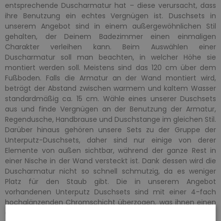
entsprechende Duscharmatur hat – diese verursacht, dass
ihre Benutzung ein echtes Vergnügen ist. Duschsets in
unserem Angebot sind in einem außergewöhnlichen Stil
gehalten, der Deinem Badezimmer einen einmaligen
Charakter verleihen kann. Beim Auswählen einer
Duscharmatur soll man beachten, in welcher Höhe sie
montiert werden soll. Meistens sind das 120 cm über dem
Fußboden. Falls die Armatur an der Wand montiert wird,
beträgt der Abstand zwischen warmem und kaltem Wasser
standardmäßig ca. 15 cm. Wähle eines unserer Duschsets
aus und finde Vergnügen an der Benutzung der Armatur,
Regendusche, Handbrause und Duschstange im gleichen Stil.
Darüber hinaus gehören unsere Sets zu der Gruppe der
Unterputz-Duschsets, daher sind nur einige von derer
Elemente von außen sichtbar, während der ganze Rest in
einer Nische in der Wand versteckt ist. Dank dessen wird die
Duscharmatur nicht so schnell schmutzig, da es weniger
Platz für den Staub gibt. Die in unserem Angebot
vorhandenen Unterputz Duschsets sind mit einer 4-fach
hochglänzenden Chromschicht überzogen, was ihnen einen
einzigartigen Charakter gibt.