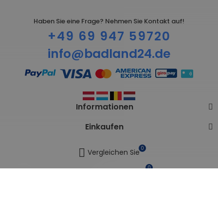
Haben Sie eine Frage? Nehmen Sie Kontakt auf!
+49 69 947 59720
info@badland24.de
Informationen
Einkaufen
0
Vergleichen Sie
0
Meine Wunschlisten
Vertrag widerrufen