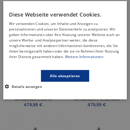
NICHT AUF LAGER
NICHT AUF LAGER
Diese Webseite verwendet Cookies.
Wir verwenden Cookies, um Inhalte und Anzeigen zu
personalisieren und unseren Datenverkehr zu analysieren. Wir
geben Informationen über Ihre Nutzung unserer Website auch an
unsere Werbe- und Analysepartner weiter, die diese
möglicherweise mit anderen Informationen kombinieren, die Sie
ihnen bereitgestellt haben oder die sie im Rahmen Ihrer Nutzung
ihrer Dienste gesammelt haben.
Weitere Informationen
Badmöbel Set CREAZ 80
Badmöbel Set CREAZ 80
Alle akzeptieren
Waschbecken-
Waschbecken-
Details anzeigen
Unterschrank Mit
Unterschrank Mit
Waschbecken, 2-
Waschbecken, 2-
Schubladen, Eiche
Schubladen, Grau Matt
479,99 €
479,99 €