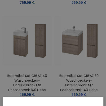
769,99 €
969,99 €
Badmöbel Set CREAZ 40
Badmöbel Set CREAZ 50
Waschbecken-
Waschbecken-
Unterschrank Mit
Unterschrank Mit
Hochschrank 140 Eiche
Hochschrank 140 Eiche
459,99 €
569,99 €