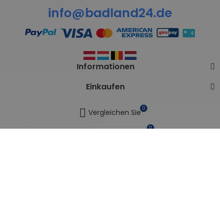
info@badland24.de
Informationen
Einkaufen
0
Vergleichen Sie
0
Meine Wunschlisten
Vertrag widerrufen
Copyright © BADLAND. Alle Rechte vorbehalten.
Seitenverzeichnis