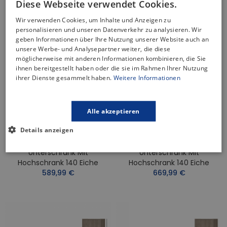
Diese Webseite verwendet Cookies.
NICHT AUF LAGER
Wir verwenden Cookies, um Inhalte und Anzeigen zu
personalisieren und unseren Datenverkehr zu analysieren. Wir
geben Informationen über Ihre Nutzung unserer Website auch an
unsere Werbe- und Analysepartner weiter, die diese
möglicherweise mit anderen Informationen kombinieren, die Sie
ihnen bereitgestellt haben oder die sie im Rahmen Ihrer Nutzung
ihrer Dienste gesammelt haben.
Weitere Informationen
Alle akzeptieren
Details anzeigen
Badmöbel Set CREAZ 60
Badmöbel Set CREAZ 80
Waschbecken-
Waschbecken-
Unterschrank Mit
Unterschrank Mit
Hochschrank 140 Eiche
Hochschrank 140 Eiche
589,99 €
669,99 €