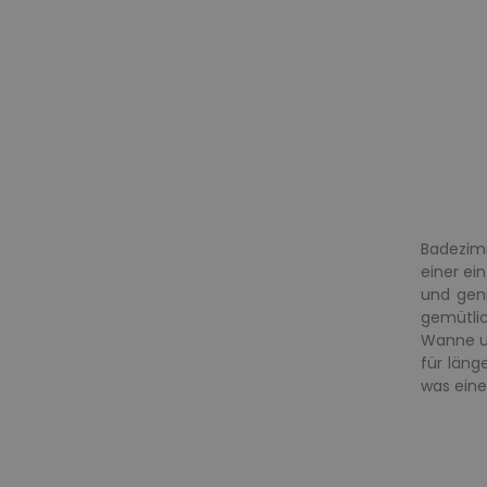
Badezimm
einer ei
und geni
gemütlic
Wanne un
für läng
was eine 