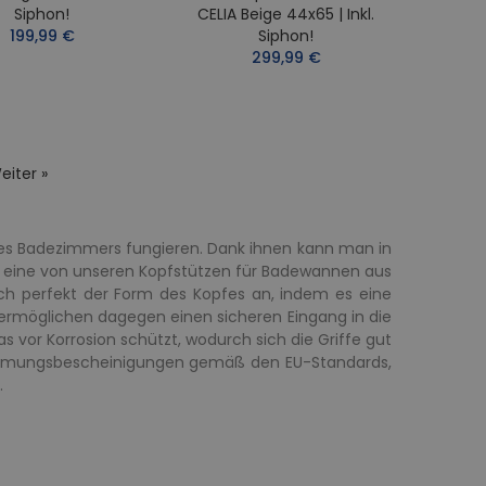
Siphon!
CELIA Beige 44x65 | Inkl.
199,99 €
Siphon!
299,99 €
eiter »
edes Badezimmers fungieren. Dank ihnen kann man in
e eine von unseren Kopfstützen für Badewannen aus
ch perfekt der Form des Kopfes an, indem es eine
ermöglichen dagegen einen sicheren Eingang in die
or Korrosion schützt, wodurch sich die Griffe gut
stimmungsbescheinigungen gemäß den EU-Standards,
.