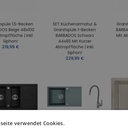
tspüle 1,5-Becken
SET Küchenarmatur &
Grani
DOS Beige 48x100
Granitspüle 1-Becken
BARBA
tropffläche | Inkl.
BARBADOS Schwarz
Mit Ab
Siphon!
44x65 Mit Kurzer
219,99 €
Abtropffläche | Inkl.
Siphon!
229,99 €
seite verwendet Cookies.