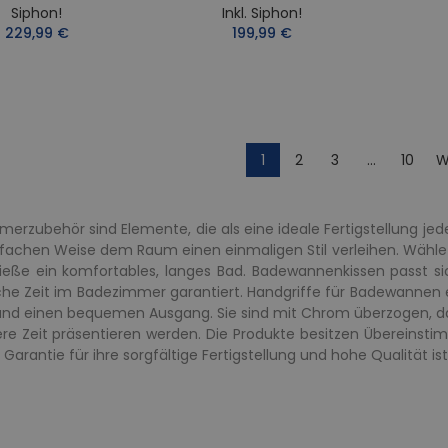
Siphon!
Inkl. Siphon!
229,99 €
199,99 €
1
2
3
…
10
W
erzubehör sind Elemente, die als eine ideale Fertigstellung j
nfachen Weise dem Raum einen einmaligen Stil verleihen. Wähl
eße ein komfortables, langes Bad. Badewannenkissen passt si
he Zeit im Badezimmer garantiert. Handgriffe für Badewannen 
d einen bequemen Ausgang. Sie sind mit Chrom überzogen, das v
ere Zeit präsentieren werden. Die Produkte besitzen Überein
Garantie für ihre sorgfältige Fertigstellung und hohe Qualität ist