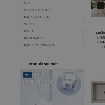
WC
WANNENTRÄGER
BADARMATUREN
SIPHONS
KÜCHE
Spülb
51x5
BODENABLAUF
Kupf
BAD-ACCESSOIRES
S
Produktneuheit
NEU