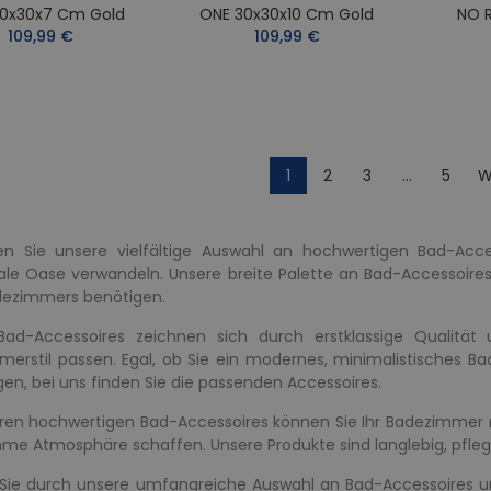
0x30x7 Cm Gold
ONE 30x30x10 Cm Gold
NO 
109,99 €
109,99 €
1
2
3
…
5
W
en Sie unsere vielfältige Auswahl an hochwertigen Bad-Acces
ale Oase verwandeln. Unsere breite Palette an Bad-Accessoires 
dezimmers benötigen.
Bad-Accessoires zeichnen sich durch erstklassige Qualität
erstil passen. Egal, ob Sie ein modernes, minimalistisches Bad
en, bei uns finden Sie die passenden Accessoires.
ren hochwertigen Bad-Accessoires können Sie Ihr Badezimmer ni
e Atmosphäre schaffen. Unsere Produkte sind langlebig, pflege
Sie durch unsere umfangreiche Auswahl an Bad-Accessoires un