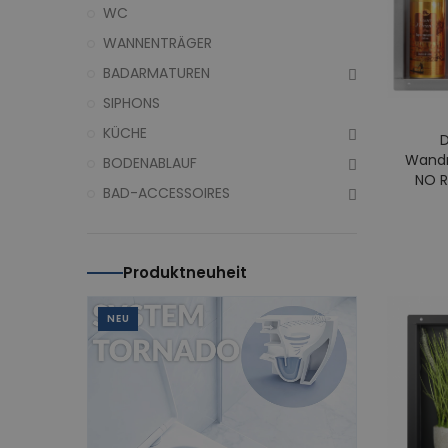
WC
WANNENTRÄGER
BADARMATUREN
SIPHONS
KÜCHE
D
Wandn
BODENABLAUF
NO R
BAD-ACCESSOIRES
Produktneuheit
NEU