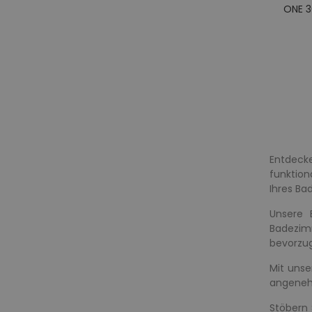
ONE 3
Entdeck
funktion
Ihres Ba
Unsere 
Badezimm
bevorzug
Mit unse
angenehm
Stöbern 