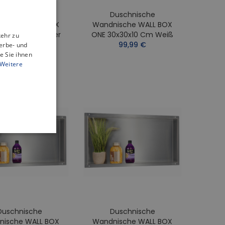
Duschnische
Duschnische
ge
nische WALL BOX
Wandnische WALL BOX
0x30x10 Cm Silber
ONE 30x30x10 Cm Weiß
kehr zu
89,99 €
99,99 €
erbe- und
e Sie ihnen
Weitere
0
ATIS !
x80
ATIS !
Duschnische
Duschnische
nische WALL BOX
Wandnische WALL BOX