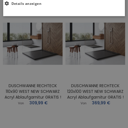
Details anzeigen
DUSCHWANNE RECHTECK
DUSCHWANNE RECHTECK
110x90 WEST NEW SCHWARZ
120x100 WEST NEW SCHWARZ
Acryl Ablaufgarnitur GRATIS !
Acryl Ablaufgarnitur GRATIS !
309,99 €
369,99 €
Von
Von