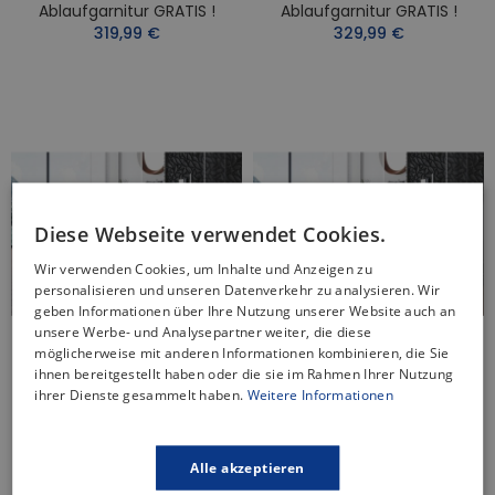
Ablaufgarnitur GRATIS !
Ablaufgarnitur GRATIS !
319,99 €
329,99 €
Diese Webseite verwendet Cookies.
Wir verwenden Cookies, um Inhalte und Anzeigen zu
personalisieren und unseren Datenverkehr zu analysieren. Wir
geben Informationen über Ihre Nutzung unserer Website auch an
unsere Werbe- und Analysepartner weiter, die diese
möglicherweise mit anderen Informationen kombinieren, die Sie
ihnen bereitgestellt haben oder die sie im Rahmen Ihrer Nutzung
ihrer Dienste gesammelt haben.
Weitere Informationen
DUSCHWANNE RECHTECK
DUSCHWANNE RECHTECK
110x90 WEST NEW Acryl
120x100 WEST NEW Acryl
Ablaufgarnitur GRATIS !
Ablaufgarnitur GRATIS !
299,99 €
349,99 €
Von
Von
Alle akzeptieren