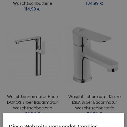
Waschtischbatterie
104,99 €
114,99 €
Waschtischarmatur Hoch
Waschtischarmatur Kleine
DOKOS Silber Badarmatur
ESLA Silber Badarmatur
Waschtischbatterie
Waschtischbatterie
114,99 €
69,99 €
Diese Webseite verwendet Cookies.