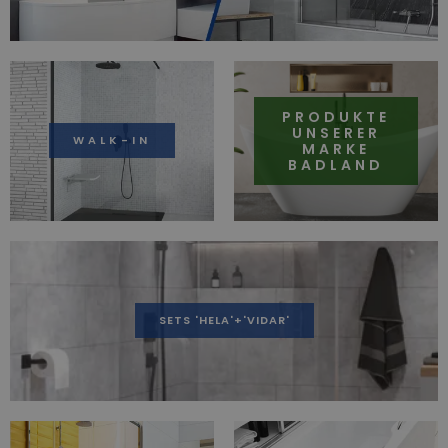
PRODUKTE
UNSERER
WALK-IN
MARKE
BADLAND
SETS 'HELA'+'VIDAR'