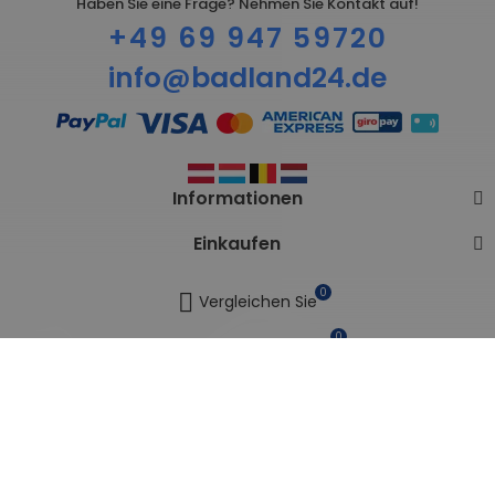
Haben Sie eine Frage? Nehmen Sie Kontakt auf!
+49 69 947 59720
info@badland24.de
Informationen
Einkaufen
0
Vergleichen Sie
0
Meine Wunschlisten
Vertrag widerrufen
Copyright © BADLAND. Alle Rechte vorbehalten.