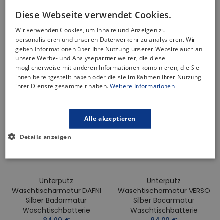
Weiß Badarmatur
Grau Badarmatur
Diese Webseite verwendet Cookies.
Waschtischbatterie
Waschtischbatterie
99,99 €
84,99 €
Wir verwenden Cookies, um Inhalte und Anzeigen zu
personalisieren und unseren Datenverkehr zu analysieren. Wir
geben Informationen über Ihre Nutzung unserer Website auch an
unsere Werbe- und Analysepartner weiter, die diese
möglicherweise mit anderen Informationen kombinieren, die Sie
ihnen bereitgestellt haben oder die sie im Rahmen Ihrer Nutzung
ihrer Dienste gesammelt haben.
Weitere Informationen
Alle akzeptieren
Details anzeigen
Unterputz
Unterputz
Waschtischarmatur DAFNI
Waschtischarmatur VERSO
Silber Badarmatur
Silber Badarmatur
Waschtischbatterie
Waschtischbatterie