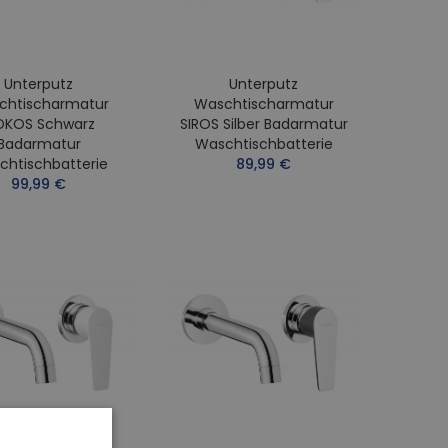
Unterputz
Unterputz
chtischarmatur
Waschtischarmatur
KOS Schwarz
SIROS Silber Badarmatur
Badarmatur
Waschtischbatterie
chtischbatterie
89,99 €
99,99 €