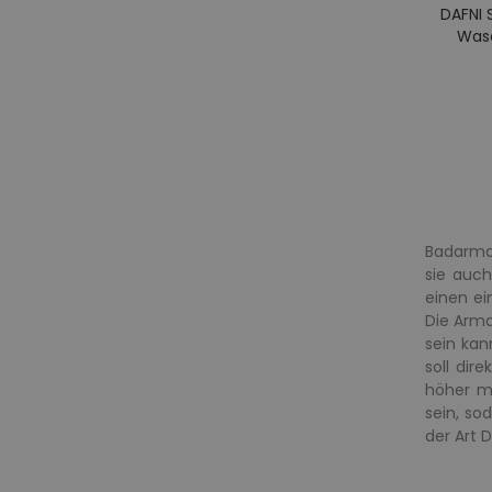
DAFNI 
Wasc
Badarmat
sie auc
einen ei
Die Arma
sein kan
soll di
höher mo
sein, so
der Art 