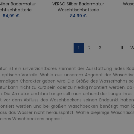
Silber Badarmatur
VERSO Silber Badarmatur
Wasc
htischbatterie
Waschtischbatterie
84,99 €
84,99 €
1
2
3
…
11
W
ur ist ein unverzichtbares Element der Ausstattung jedes Bad
h optische Vorteile. Wähle aus unserem Angebot der Waschtis
nmaligen Charakter geben wird. Die Größe des Wasserhahns soll
tur kann nicht zu kurz sein oder zu niedrig montiert werden, 
n. Die Armatur und ihre Länge soll man anhand der Länge ihr
rekt vor dem Abfluss des Waschbeckens seinen Endpunkt hab
ntiert werden und bei großen Waschbecken benötigt man länger
dass das Wasser nicht herausspritzt. Wähle diejenige Waschtisc
Deines Waschbeckens anpasst.