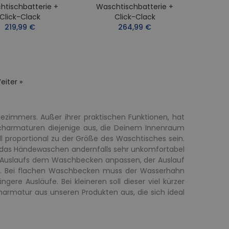
htischbatterie +
Waschtischbatterie +
Click-Clack
Click-Clack
219,99 €
264,99 €
eiter »
ezimmers. Außer ihrer praktischen Funktionen, hat
charmaturen diejenige aus, die Deinem Innenraum
 proportional zu der Größe des Waschtisches sein.
da das Händewaschen andernfalls sehr unkomfortabel
es Auslaufs dem Waschbecken anpassen, der Auslauf
en. Bei flachen Waschbecken muss der Wasserhahn
e Ausläufe. Bei kleineren soll dieser viel kürzer
harmatur aus unseren Produkten aus, die sich ideal