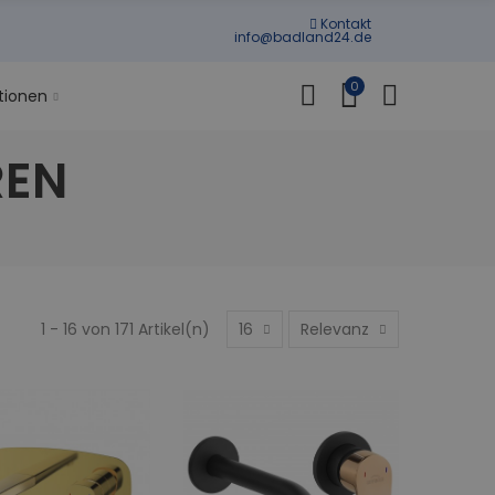
Kontakt
info@badland24.de
0
tionen
REN
1 - 16 von 171 Artikel(n)
16
Relevanz