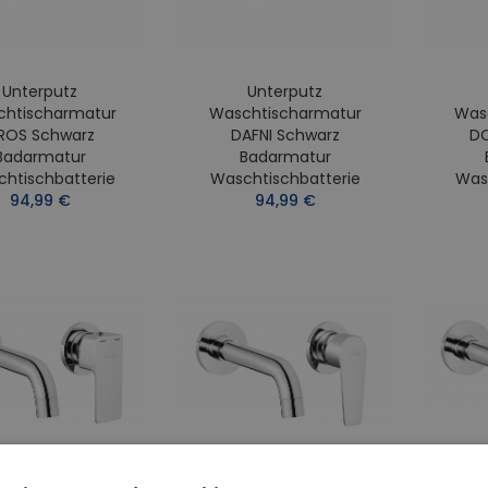
Unterputz
Unterputz
htischarmatur
Waschtischarmatur
Was
IROS Schwarz
DAFNI Schwarz
DO
Badarmatur
Badarmatur
htischbatterie
Waschtischbatterie
Was
94,99 €
94,99 €