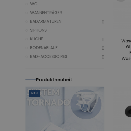
WC
WANNENTRÄGER
BADARMATUREN
SIPHONS
KÜCHE
Wasc
GL
BODENABLAUF
BAD-ACCESSOIRES
Wasc
Produktneuheit
NEU