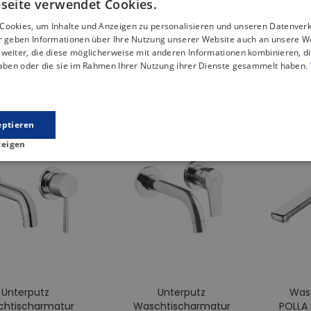
seite verwendet Cookies.
DUSCHWANNE
Bambus
Unterputz
Unterputz
Cookies, um Inhalte und Anzeigen zu personalisieren und unseren Datenver
VIERTELKREIS 90x90
Badewannenabla
htischarmatur
Waschtischarmatur
Was
ir geben Informationen über Ihre Nutzung unserer Website auch an unsere W
VIDAR Steinoptik,
ilber Badarmatur
DOKOS Silber
54,99 €
59,99 €
weiter, die diese möglicherweise mit anderen Informationen kombinieren, di
htischbatterie
Badarmatur
Ablaufgarnitur GRATIS !
haben oder die sie im Rahmen Ihrer Nutzung ihrer Dienste gesammelt haben.
94,99 €
Waschtischbatterie
Was
179,99 €
204,99 €
94,99 €
DUSCHWANNE
DUSCHWANNE
QUADRATISCH 80x80
VIERTELKREIS 80x8
eptieren
VIDAR SCHWARZ
VIDAR Steinoptik,
zeigen
Steinoptik,
Ablaufgarnitur GR
Ablaufgarnitur GRATIS !
169,99 €
194,99 €
179,99 €
204,99 €
DUSCHWANNE
DUSCHWANNE
QUADRATISCH 80
QUADRATISCH 90x90
VIDAR Steinoptik,
VIDAR Steinoptik,
Ablaufgarnitur GR
Ablaufgarnitur GRATIS !
169,99 €
194,99 €
179,99 €
204,99 €
Unterputz
Unterputz
Was
htischarmatur
Waschtischarmatur
POLLA 