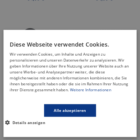
Diese Webseite verwendet Cookies.
Wir verwenden Cookies, um Inhalte und Anzeigen zu
personalisieren und unseren Datenverkehr zu analysieren. Wir
geben Informationen über Ihre Nutzung unserer Website auch an
unsere Werbe- und Analysepartner weiter, die diese
möglicherweise mit anderen Informationen kombinieren, die Sie
ihnen bereitgestellt haben oder die sie im Rahmen Ihrer Nutzung
ihrer Dienste gesammelt haben.
Weitere Informationen
Küchenarmatur VERSO Grau
Küchenarmatur AVA Silber
Küchenmischer Mit Flexiblen
Küchenmischer
Alle akzeptieren
Auslauf
64,99 €
84,99 €
Details anzeigen