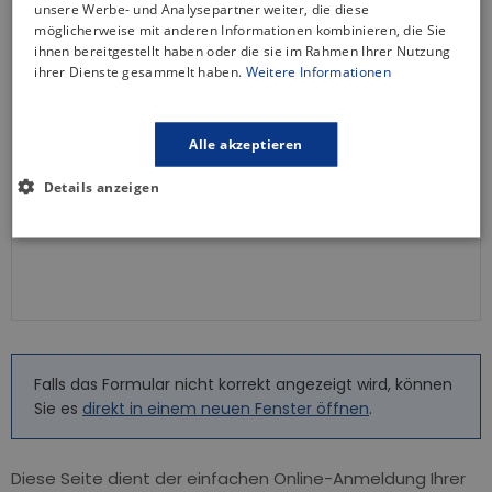
unsere Werbe- und Analysepartner weiter, die diese
möglicherweise mit anderen Informationen kombinieren, die Sie
ihnen bereitgestellt haben oder die sie im Rahmen Ihrer Nutzung
ihrer Dienste gesammelt haben.
Weitere Informationen
Alle akzeptieren
Details anzeigen
Falls das Formular nicht korrekt angezeigt wird, können
Sie es
direkt in einem neuen Fenster öffnen
.
Diese Seite dient der einfachen Online-Anmeldung Ihrer