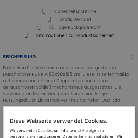
Sicherheitsrichtlinie
Gratis Versand
30 Tage Rückgaberecht
Informationen zur Produktsicherheit
BESCHREIBUNG
Entdecken Sie die robuste und interessant gestaltete
Duschkabine
FUNKIA 90x90x185 cm
. Diese ist serienmäßig
mit oberen und unteren Doppelrollen und einem
geräuschlosen Schließmechanismus ausgestattet. Die
verwendeten Materialien garantieren eine lange
Nutzungsdauer. Ein attraktiver Preis bei hoher Qualität!
Wir bieten Ihnen eine perfekte Duschkabine, die Ihre
Erwartungen sowohl in Bezug auf Qualität als auch auf
Diese Webseite verwendet Cookies.
Ästhetik erfüllen wird. Die Duschkabine Quadratisch sorgt für
eine optimale Raumausnutzung in Ihrem Badezimmer und
Wir verwenden Cookies, um Inhalte und Anzeigen zu
personalisieren und unseren Datenverkehr zu analysieren. Wir
verleiht ihm gleichzeitig Stil und Eleganz.