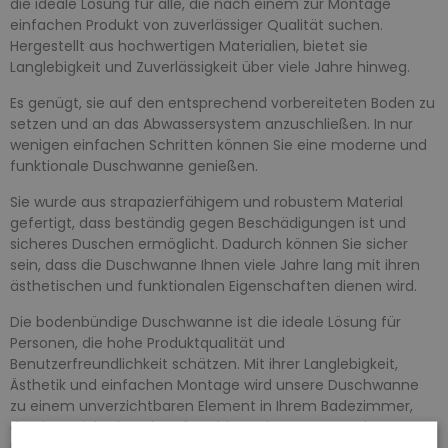
die ideale Lösung für alle, die nach einem zur Montage
einfachen Produkt von zuverlässiger Qualität suchen.
Hergestellt aus hochwertigen Materialien, bietet sie
Langlebigkeit und Zuverlässigkeit über viele Jahre hinweg.
Es genügt, sie auf den entsprechend vorbereiteten Boden zu
setzen und an das Abwassersystem anzuschließen. In nur
wenigen einfachen Schritten können Sie eine moderne und
funktionale Duschwanne genießen.
Sie wurde aus strapazierfähigem und robustem Material
gefertigt, dass beständig gegen Beschädigungen ist und
sicheres Duschen ermöglicht. Dadurch können Sie sicher
sein, dass die Duschwanne Ihnen viele Jahre lang mit ihren
ästhetischen und funktionalen Eigenschaften dienen wird.
Die bodenbündige Duschwanne ist die ideale Lösung für
Personen, die hohe Produktqualität und
Benutzerfreundlichkeit schätzen. Mit ihrer Langlebigkeit,
Ästhetik und einfachen Montage wird unsere Duschwanne
zu einem unverzichtbaren Element in Ihrem Badezimmer,
das Ihnen jahrelang komfortable und entspannende