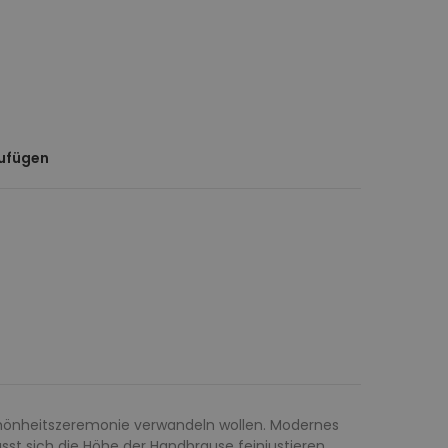
zufügen
chönheitszeremonie verwandeln wollen. Modernes
sst sich die Höhe der Handbrause feinjustieren,