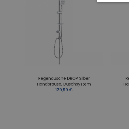
Regendusche DROP Silber
R
rom
Handbrause, Duschsystem
Ha
em
129,99 €