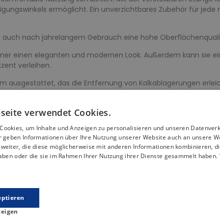
eigungswinkels ermöglicht. Ein unverzichtbares Zubehör für jede
t auch nach jahrelangem Gebrauch eine hohe Oberflächenquali
mmer einen eleganten und modernen Look. Außerdem kann sie e
zent verleihen.
ausgestattet, das die Entfernung von Kalkablagerungen erleich
r Silikonspitzen an der Regenbrause lassen sich Kalkablagerunge
n und die Armatur sieht aus wie neu. Um die Ästhetik des Prod
seite verwendet Cookies.
hlen.
Cookies, um Inhalte und Anzeigen zu personalisieren und unseren Datenver
ir geben Informationen über Ihre Nutzung unserer Website auch an unsere W
weiter, die diese möglicherweise mit anderen Informationen kombinieren, di
Produkt Gleiche Kategorie
haben oder die sie im Rahmen Ihrer Nutzung ihrer Dienste gesammelt haben.
eptieren
zeigen