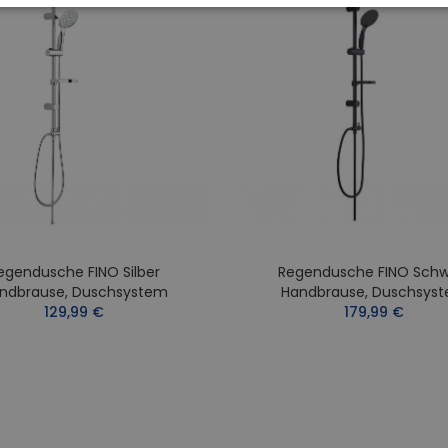
egendusche FINO Silber
Regendusche FINO Schw
ndbrause, Duschsystem
Handbrause, Duschsys
129,99 €
179,99 €