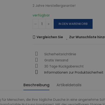
2 Jahre Herstellergarantie!
verfügbar
IN DEN WARENKORB
Vergleichen Sie
Zur Wunschliste hin
Sicherheitsrichtlinie
Gratis Versand
30 Tage Rückgaberecht
Informationen zur Produktsicherheit
Beschreibung
Artikeldetails
ng für Menschen, die ihre tägliche Dusche in eine angenehme S
 komfortable Nutzung kombiniert. Mit der verstellbaren Stange lä