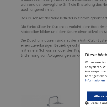
während der bewegliche Griff die Einstellung des N
auch angenehm ist.
Das Duschset der Serie
BORGO
in Chrom garantier
Die Farbe Silber im Duschset verleiht dem Badezi
Materialien bilden und dem Raum einen stilvollen Ak
Die Duscharmaturen sind mit dem Anti-Calc-System 
einen zuverlässigen Betrieb gewährleistet. Dank de
mit einem Schwamm oder den Fingern sanft abwische
Diese Web
Entfernung von Ablagerungen an den Düsen empfo
Wir verwenden 
analysieren. W
Analysepartner 
bereitgestellt 
Informationen
Alle akz
Details an