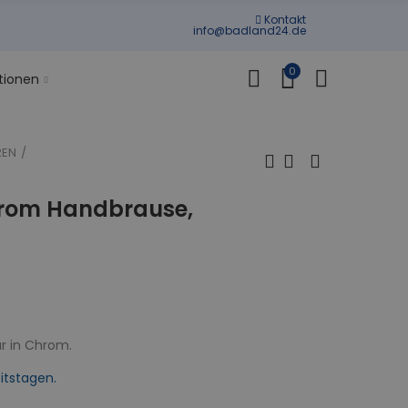
Kontakt
info@badland24.de
0
tionen
REN
rom Handbrause,
r in Chrom.
itstagen.