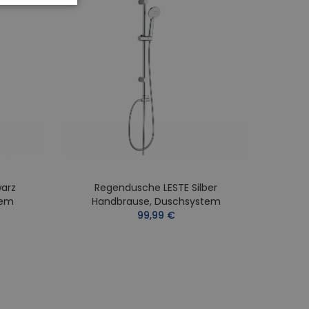
arz
Regendusche LESTE Silber
Re
tem
Handbrause, Duschsystem
H
99,99 €