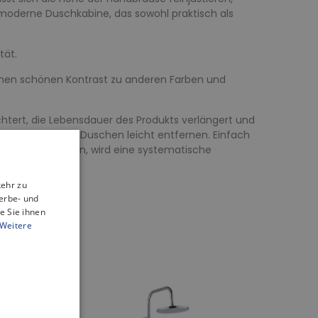
 moderne Duschkabine, das sowohl praktisch als
tät.
inen schönen Kontrast zu anderen Farben und
tert, die Lebensdauer des Produkts verlängert und
n beim täglichen Duschen leicht entfernen. Einfach
ukts zu erhalten, wird eine systematische
kehr zu
erbe- und
e Sie ihnen
Weitere