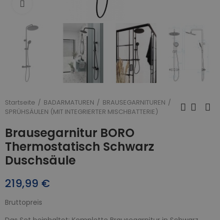
Zum Vergrößern anklicken
Startseite
BADARMATUREN
BRAUSEGARNITUREN
SPRÜHSÄULEN (MIT INTEGRIERTER MISCHBATTERIE)
Brausegarnitur BORO
Thermostatisch Schwarz
Duschsäule
219,99 €
Bruttopreis
Das Set beinhaltet: Komplette Brausegarnitur in Schwarz.