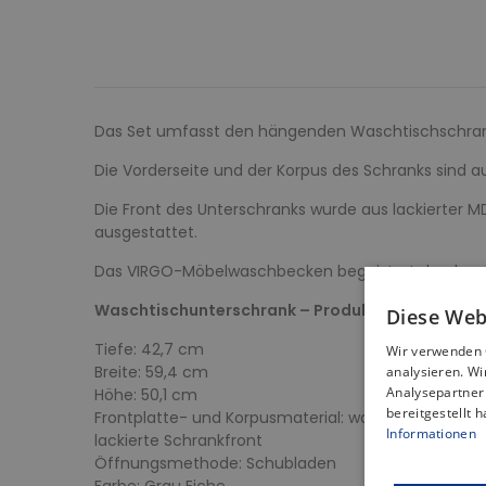
Das Set umfasst den hängenden Waschtischschra
Die Vorderseite und der Korpus des Schranks sind au
Die Front des Unterschranks wurde aus lackierter M
ausgestattet.
Das VIRGO-Möbelwaschbecken begeistert durch sei
Waschtischunterschrank – Produkteigenschafte
Diese Web
Tiefe: 42,7 cm
Wir verwenden 
Breite: 59,4 cm
analysieren. W
Analysepartner 
Höhe: 50,1 cm
bereitgestellt 
Frontplatte- und Korpusmaterial: wasserfeste Span
Informationen
lackierte Schrankfront
Öffnungsmethode: Schubladen
Farbe: Grau Eiche