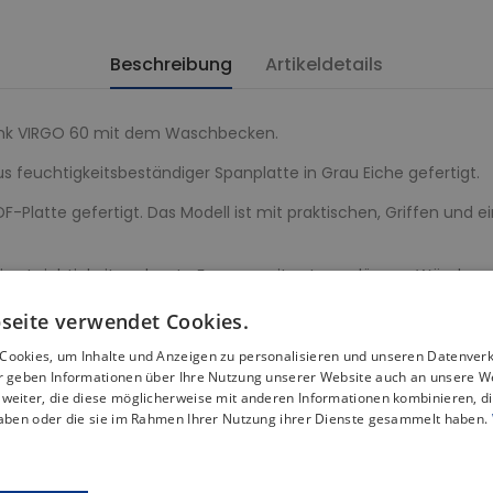
Beschreibung
Artikeldetails
nk VIRGO 60 mit dem Waschbecken.
s feuchtigkeitsbeständiger Spanplatte in Grau Eiche gefertigt.
DF-Platte gefertigt. Das Modell ist mit praktischen, Griffen un
ne Leichtigkeit und zarte Formen mit extrem dünnen Wänden.
n:
seite verwendet Cookies.
Cookies, um Inhalte und Anzeigen zu personalisieren und unseren Datenver
ir geben Informationen über Ihre Nutzung unserer Website auch an unsere W
weiter, die diese möglicherweise mit anderen Informationen kombinieren, di
haben oder die sie im Rahmen Ihrer Nutzung ihrer Dienste gesammelt haben.
platte