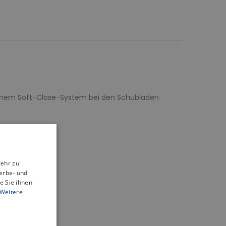
d einem Soft-Close-System bei den Schubladen
kehr zu
erbe- und
e Sie ihnen
Weitere