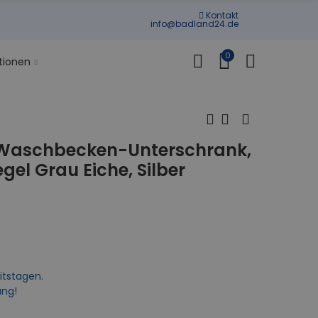
Kontakt
info@badland24.de
0
tionen
 Waschbecken-Unterschrank,
gel Grau Eiche, Silber
itstagen.
ung!