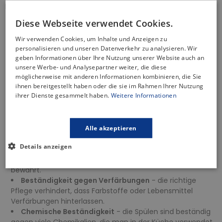
Merkmale der Spüle:
Diese Webseite verwendet Cookies.
Hitzebeständigkeit
bis zu 250 Grad Celsius - hohe
Widerstandsfähigkeit gegen extreme Temperaturen,
Wir verwenden Cookies, um Inhalte und Anzeigen zu
sodass heiße Geschirrteile frei platziert werden können,
personalisieren und unseren Datenverkehr zu analysieren. Wir
ohne Schäden zu verursachen.
geben Informationen über Ihre Nutzung unserer Website auch an
Temperaturwechselbeständigkeit
- unempfindlich
unsere Werbe- und Analysepartner weiter, die diese
gegenüber plötzlichen Temperaturschwankungen, d. h. sie
möglicherweise mit anderen Informationen kombinieren, die Sie
ihnen bereitgestellt haben oder die sie im Rahmen Ihrer Nutzung
werden durch plötzlichen Kontakt mit heißen oder kalten
ihrer Dienste gesammelt haben.
Weitere Informationen
Gegenständen nicht beschädigt.
Kratzfestigkeit
- die Oberfläche ist äußerst kratzfest.
Selbst bei täglichem Gebrauch und Kontakt mit scharfen
Küchenwerkzeugen behält sie ihr ursprüngliches Aussehen.
Alle akzeptieren
Stoßfestigkeit
- die Oberfläche ist extrem haltbar und
Details anzeigen
stoßfest, was die Spülen vor Schäden durch
herunterfallende Gegenstände oder versehentliche Stöße
bewahrt.
Beständigkeit gegen Verfärbungen
- die richtige
Pflege verhindert, dass Farbstoffe oder Lebensmittel
Verfärbungen hinterlassen.
Chemische Beständigkeit
- die Spülen sind beständig
gegen viele Chemikalien, die man in der Küche verwendet,