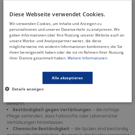
Merkmale der Spüle:
Diese Webseite verwendet Cookies.
Hitzebeständigkeit
bis zu 250 Grad Celsius - hohe
Widerstandsfähigkeit gegen extreme Temperaturen,
Wir verwenden Cookies, um Inhalte und Anzeigen zu
sodass heiße Geschirrteile frei platziert werden können,
personalisieren und unseren Datenverkehr zu analysieren. Wir
ohne Schäden zu verursachen.
geben Informationen über Ihre Nutzung unserer Website auch an
Temperaturwechselbeständigkeit
- unempfindlich
unsere Werbe- und Analysepartner weiter, die diese
gegenüber plötzlichen Temperaturschwankungen, d. h. sie
möglicherweise mit anderen Informationen kombinieren, die Sie
ihnen bereitgestellt haben oder die sie im Rahmen Ihrer Nutzung
werden durch plötzlichen Kontakt mit heißen oder kalten
ihrer Dienste gesammelt haben.
Weitere Informationen
Gegenständen nicht beschädigt.
Kratzfestigkeit
- die Oberfläche ist äußerst kratzfest.
Selbst bei täglichem Gebrauch und Kontakt mit scharfen
Küchenwerkzeugen behält sie ihr ursprüngliches Aussehen.
Alle akzeptieren
Stoßfestigkeit
- die Oberfläche ist extrem haltbar und
Details anzeigen
stoßfest, was die Spülen vor Schäden durch
herunterfallende Gegenstände oder versehentliche Stöße
bewahrt.
Beständigkeit gegen Verfärbungen
- die richtige
Pflege verhindert, dass Farbstoffe oder Lebensmittel
Verfärbungen hinterlassen.
Chemische Beständigkeit
- die Spülen sind beständig
gegen viele Chemikalien, die man in der Küche verwendet,