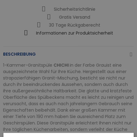
Sicherheitsrichtlinie
Gratis Versand
30 Tage Rückgaberecht
Informationen zur Produktsicherheit
BESCHREIBUNG
1-Kammer-Granitspüle
CHICHI
in der Farbe Grauist eine
ausgezeichnete Wahl für Ihre Küche. Hergestellt aus einer
strapazierfähigen Granit-Mischung, besticht sie nicht nur
durch ihr beeindruckendes Aussehen, sondern auch durch
ihre außergewöhnliche Haltbarkeit. Die glatte und kratzfeste
Oberfläche des Spülbeckens macht es leicht zu reinigen und
verursacht, dass es auch nach jahrelangem Gebrauch seine
Eigenschaften beibehält. Dank einer großen Kammer mit
einer Tiefe von 190 mm haben Sie ausreichend Platz zum
Geschirrspülen. Diese Granitspüle erleichtert Ihnen nicht nur
Ihre täglichen Küchenarbeiten, sondern verleiht der Küche
auch einen modernen und eleganten Akzent.