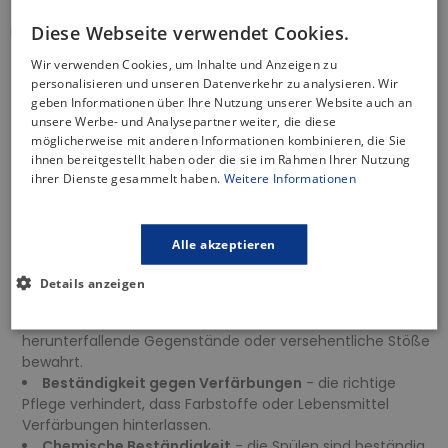
Diese Webseite verwendet Cookies.
Merkmale der Spüle:
Wir verwenden Cookies, um Inhalte und Anzeigen zu
Hitzebeständigkeit
bis zu 250 Grad Celsius - hohe
personalisieren und unseren Datenverkehr zu analysieren. Wir
Widerstandsfähigkeit gegen extreme Temperaturen,
geben Informationen über Ihre Nutzung unserer Website auch an
sodass heiße Geschirrteile frei platziert werden können,
unsere Werbe- und Analysepartner weiter, die diese
ohne Schäden zu verursachen.
möglicherweise mit anderen Informationen kombinieren, die Sie
Temperaturwechselbeständigkeit
- unempfindlich
ihnen bereitgestellt haben oder die sie im Rahmen Ihrer Nutzung
gegenüber plötzlichen Temperaturschwankungen, d. h. sie
ihrer Dienste gesammelt haben.
Weitere Informationen
werden durch plötzlichen Kontakt mit heißen oder kalten
Gegenständen nicht beschädigt.
Kratzfestigkeit
- die Oberfläche ist äußerst kratzfest.
Alle akzeptieren
Selbst bei täglichem Gebrauch und Kontakt mit scharfen
Küchenwerkzeugen behält sie ihr ursprüngliches Aussehen.
Details anzeigen
Stoßfestigkeit
- die Oberfläche ist extrem haltbar und
stoßfest, was die Spülen vor Schäden durch
herunterfallende Gegenstände oder versehentliche Stöße
bewahrt.
Beständigkeit gegen Verfärbungen
- die richtige
Pflege verhindert, dass Farbstoffe oder Lebensmittel
Verfärbungen hinterlassen.
Chemische Beständigkeit
- die Spülen sind beständig