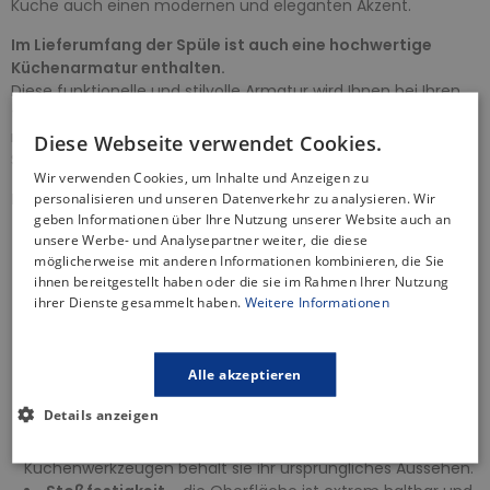
Küche auch einen modernen und eleganten Akzent.
Im Lieferumfang der Spüle ist auch eine hochwertige
Küchenarmatur enthalten.
Diese funktionelle und stilvolle Armatur wird Ihnen bei Ihren
täglichen Küchenarbeiten viel Komfort bieten. Dank der
mitgelieferten Küchenarmatur erhalten Sie ein komplettes
Diese Webseite verwendet Cookies.
Set, das Sie sofort installieren und benutzen können.
Wir verwenden Cookies, um Inhalte und Anzeigen zu
Merkmale der Spüle:
personalisieren und unseren Datenverkehr zu analysieren. Wir
geben Informationen über Ihre Nutzung unserer Website auch an
Hitzebeständigkeit
bis zu 250 Grad Celsius - hohe
unsere Werbe- und Analysepartner weiter, die diese
Widerstandsfähigkeit gegen extreme Temperaturen,
möglicherweise mit anderen Informationen kombinieren, die Sie
ihnen bereitgestellt haben oder die sie im Rahmen Ihrer Nutzung
sodass heiße Geschirrteile frei platziert werden können,
ihrer Dienste gesammelt haben.
Weitere Informationen
ohne Schäden zu verursachen.
Temperaturwechselbeständigkeit
- unempfindlich
gegenüber plötzlichen Temperaturschwankungen, d. h. sie
Alle akzeptieren
werden durch plötzlichen Kontakt mit heißen oder kalten
Gegenständen nicht beschädigt.
Details anzeigen
Kratzfestigkeit
- die Oberfläche ist äußerst kratzfest.
Selbst bei täglichem Gebrauch und Kontakt mit scharfen
Küchenwerkzeugen behält sie ihr ursprüngliches Aussehen.