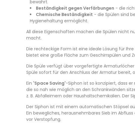
bewahrt.
Beständigkeit gegen Verfärbungen
- die ric
Chemische Beständigkeit
- die Spülen sind b
Hygienehaltung ermöglicht.
All diese Eigenschaften machen die Spülen nicht nu
macht.
Die rechteckige Form ist eine ideale Lösung für Ihr
bietet eine große Fläche zum Geschirrspülen und Zu
Die Spüle verfügt über vorgefertigte Armaturlöcher
Spüle sofort für den Anschluss der Armatur bereit,
Ein
'Space Saving'
-Siphon ist so konzipiert, dass 
die so nah wie möglich an den Schrankwänden sitz
z. B. Abfalleimern oder Haushaltschemikalien. Der Si
Der Siphon ist mit einem automatischen Stöpsel aus
Ein bewegliches, herausnehmbares Sieb im Abfluss e
vor Verstopfung.