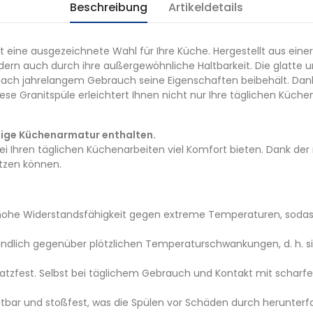
Beschreibung
Artikeldetails
st eine ausgezeichnete Wahl für Ihre Küche. Hergestellt aus eine
dern auch durch ihre außergewöhnliche Haltbarkeit. Die glatte
h nach jahrelangem Gebrauch seine Eigenschaften beibehält. D
ese Granitspüle erleichtert Ihnen nicht nur Ihre täglichen Küch
rtige Küchenarmatur enthalten.
 bei Ihren täglichen Küchenarbeiten viel Komfort bieten. Dank de
utzen können.
 hohe Widerstandsfähigkeit gegen extreme Temperaturen, sodass 
dlich gegenüber plötzlichen Temperaturschwankungen, d. h. si
ratzfest. Selbst bei täglichem Gebrauch und Kontakt mit scharf
ltbar und stoßfest, was die Spülen vor Schäden durch herunter