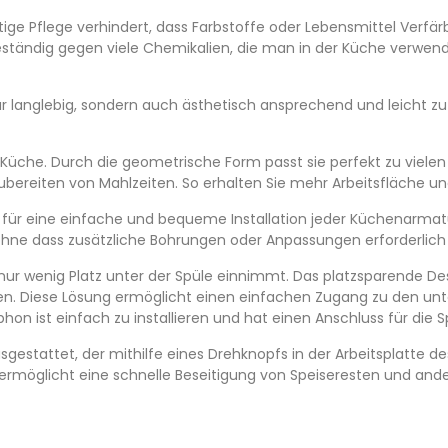
htige Pflege verhindert, dass Farbstoffe oder Lebensmittel Verfä
eständig gegen viele Chemikalien, die man in der Küche verwen
r langlebig, sondern auch ästhetisch ansprechend und leicht zu
e Küche. Durch die geometrische Form passt sie perfekt zu vielen
bereiten von Mahlzeiten. So erhalten Sie mehr Arbeitsfläche un
 für eine einfache und bequeme Installation jeder Küchenarmatur
 ohne dass zusätzliche Bohrungen oder Anpassungen erforderlich 
er nur wenig Platz unter der Spüle einnimmt. Das platzsparende D
en. Diese Lösung ermöglicht einen einfachen Zugang zu den u
phon ist einfach zu installieren und hat einen Anschluss für die
gestattet, der mithilfe eines Drehknopfs in der Arbeitsplatte d
rmöglicht eine schnelle Beseitigung von Speiseresten und ander