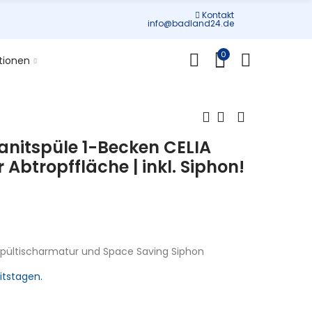
Kontakt
info@badland24.de
0
tionen
nitspüle 1-Becken CELIA
Abtropffläche | inkl. Siphon!
 Spültischarmatur und Space Saving Siphon
itstagen.