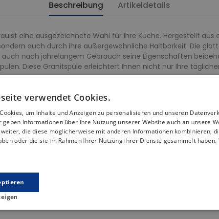
Beschreibung
Artikeldetails
rauist eine ausgezeichnete Wahl für Ihre Küche. Hergestellt aus 
 sondern auch durch ihre außergewöhnliche Haltbarkeit. Die gla
es auch nach jahrelangem Gebrauch seine Eigenschaften beibehä
len. Diese Granitspüle erleichtert Ihnen nicht nur Ihre täglic
seite verwendet Cookies.
 hohe Widerstandsfähigkeit gegen extreme Temperaturen, sodass 
Cookies, um Inhalte und Anzeigen zu personalisieren und unseren Datenver
ir geben Informationen über Ihre Nutzung unserer Website auch an unsere W
weiter, die diese möglicherweise mit anderen Informationen kombinieren, di
dlich gegenüber plötzlichen Temperaturschwankungen, d. h. si
haben oder die sie im Rahmen Ihrer Nutzung ihrer Dienste gesammelt haben.
ratzfest. Selbst bei täglichem Gebrauch und Kontakt mit scharf
ltbar und stoßfest, was die Spülen vor Schäden durch herunter
eptieren
htige Pflege verhindert, dass Farbstoffe oder Lebensmittel Verfä
zeigen
eständig gegen viele Chemikalien, die man in der Küche verwen