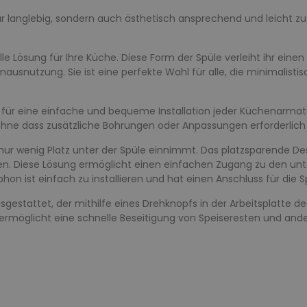
r langlebig, sondern auch ästhetisch ansprechend und leicht zu
olle Lösung für Ihre Küche. Diese Form der Spüle verleiht ihr ei
usnutzung. Sie ist eine perfekte Wahl für alle, die minimalistis
 für eine einfache und bequeme Installation jeder Küchenarmatur
 ohne dass zusätzliche Bohrungen oder Anpassungen erforderlich 
er nur wenig Platz unter der Spüle einnimmt. Das platzsparende D
en. Diese Lösung ermöglicht einen einfachen Zugang zu den u
phon ist einfach zu installieren und hat einen Anschluss für die
gestattet, der mithilfe eines Drehknopfs in der Arbeitsplatte d
rmöglicht eine schnelle Beseitigung von Speiseresten und ander