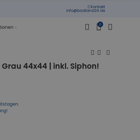
Kontakt
info@badland24.de
0
tionen
 Grau 44x44 | inkl. Siphon!
itstagen.
ung!