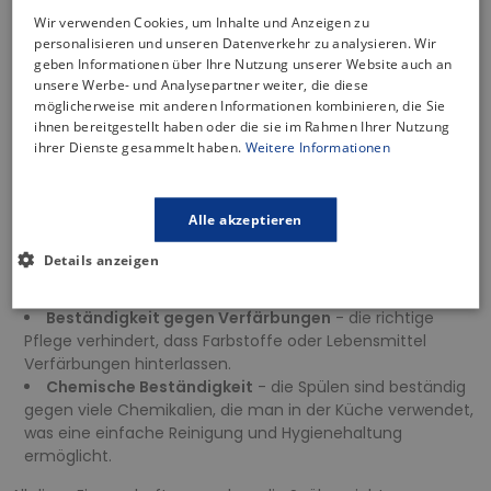
sodass heiße Geschirrteile frei platziert werden können,
Wir verwenden Cookies, um Inhalte und Anzeigen zu
ohne Schäden zu verursachen.
personalisieren und unseren Datenverkehr zu analysieren. Wir
Temperaturwechselbeständigkeit
- unempfindlich
geben Informationen über Ihre Nutzung unserer Website auch an
unsere Werbe- und Analysepartner weiter, die diese
gegenüber plötzlichen Temperaturschwankungen, d. h. sie
möglicherweise mit anderen Informationen kombinieren, die Sie
werden durch plötzlichen Kontakt mit heißen oder kalten
ihnen bereitgestellt haben oder die sie im Rahmen Ihrer Nutzung
Gegenständen nicht beschädigt.
ihrer Dienste gesammelt haben.
Weitere Informationen
Kratzfestigkeit
- die Oberfläche ist äußerst kratzfest.
Selbst bei täglichem Gebrauch und Kontakt mit scharfen
Küchenwerkzeugen behält sie ihr ursprüngliches Aussehen.
Alle akzeptieren
Stoßfestigkeit
- die Oberfläche ist extrem haltbar und
stoßfest, was die Spülen vor Schäden durch
Details anzeigen
herunterfallende Gegenstände oder versehentliche Stöße
bewahrt.
Beständigkeit gegen Verfärbungen
- die richtige
Pflege verhindert, dass Farbstoffe oder Lebensmittel
Verfärbungen hinterlassen.
Chemische Beständigkeit
- die Spülen sind beständig
gegen viele Chemikalien, die man in der Küche verwendet,
was eine einfache Reinigung und Hygienehaltung
ermöglicht.