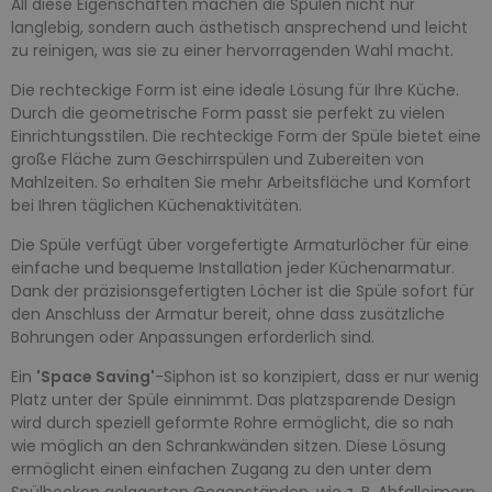
All diese Eigenschaften machen die Spülen nicht nur
langlebig, sondern auch ästhetisch ansprechend und leicht
zu reinigen, was sie zu einer hervorragenden Wahl macht.
Die rechteckige Form ist eine ideale Lösung für Ihre Küche.
Durch die geometrische Form passt sie perfekt zu vielen
Einrichtungsstilen. Die rechteckige Form der Spüle bietet eine
große Fläche zum Geschirrspülen und Zubereiten von
Mahlzeiten. So erhalten Sie mehr Arbeitsfläche und Komfort
bei Ihren täglichen Küchenaktivitäten.
Die Spüle verfügt über vorgefertigte Armaturlöcher für eine
einfache und bequeme Installation jeder Küchenarmatur.
Dank der präzisionsgefertigten Löcher ist die Spüle sofort für
den Anschluss der Armatur bereit, ohne dass zusätzliche
Bohrungen oder Anpassungen erforderlich sind.
Ein
'Space Saving'
-Siphon ist so konzipiert, dass er nur wenig
Platz unter der Spüle einnimmt. Das platzsparende Design
wird durch speziell geformte Rohre ermöglicht, die so nah
wie möglich an den Schrankwänden sitzen. Diese Lösung
ermöglicht einen einfachen Zugang zu den unter dem
Spülbecken gelagerten Gegenständen, wie z. B. Abfalleimern