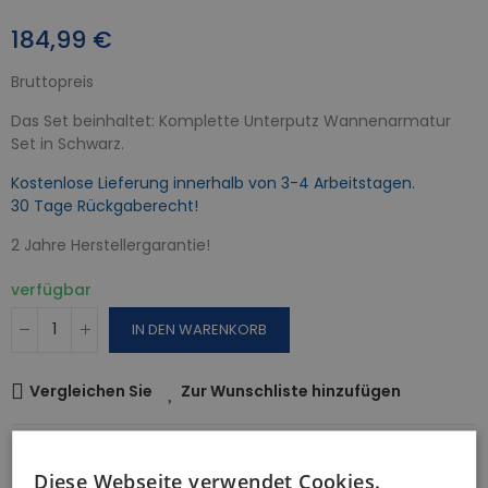
184,99 €
Bruttopreis
Das Set beinhaltet: Komplette Unterputz Wannenarmatur
Set in Schwarz.
Kostenlose Lieferung innerhalb von 3-4 Arbeitstagen.
30 Tage Rückgaberecht!
2 Jahre Herstellergarantie!
verfügbar
IN DEN WARENKORB
Vergleichen Sie
Zur Wunschliste hinzufügen
Sicherheitsrichtlinie
Diese Webseite verwendet Cookies.