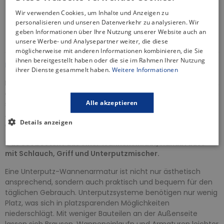
Gratis Versand
Wir verwenden Cookies, um Inhalte und Anzeigen zu
30 Tage Rückgaberecht
personalisieren und unseren Datenverkehr zu analysieren. Wir
Informationen zur Produktsicherheit
geben Informationen über Ihre Nutzung unserer Website auch an
unsere Werbe- und Analysepartner weiter, die diese
möglicherweise mit anderen Informationen kombinieren, die Sie
ihnen bereitgestellt haben oder die sie im Rahmen Ihrer Nutzung
BESCHREIBUNG
ihrer Dienste gesammelt haben.
Weitere Informationen
Die Unterputz-Wannenarmatur ist eine ideale Lösung für alle,
die minimalistisches Oval-Design und Funktionalität in einem
Alle akzeptieren
schätzen. Dank der Unterputztechnik ist die gesamte
Armatur hinter der Wand verborgen, wodurch der Eindruck
Details anzeigen
einer einheitlichen Wandfläche entsteht.
Das Set besteht aus einer Wanneneinlauf, Handbrause
mit Schlauch, Griff und Unterputzmischer.
Eine Unterputz-Wannenarmatur ist nicht nur ästhetisch
ansprechend, sondern auch praktisch und bequem für den
täglichen Gebrauch. Unterputzsysteme benötigen nur wenig
Platz, was sich in platzsparenden Möglichkeiten
niederschlägt. Mit weniger Bauteilen an der Außenseite
lassen sich Brausen, Wanneneinlaufn und Armaturen leichter