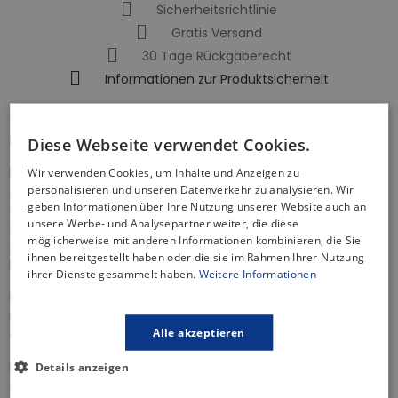
Sicherheitsrichtlinie
Gratis Versand
30 Tage Rückgaberecht
Informationen zur Produktsicherheit
BESCHREIBUNG
Diese Webseite verwendet Cookies.
Die Badewannenarmatur ist ein unverzichtbares
Wir verwenden Cookies, um Inhalte und Anzeigen zu
personalisieren und unseren Datenverkehr zu analysieren. Wir
Ausstattungsstück im Bad, das nicht nur das tägliche Baden
geben Informationen über Ihre Nutzung unserer Website auch an
erleichtert, sondern auch zur Ästhetik des Interieurs sowie
unsere Werbe- und Analysepartner weiter, die diese
zum Komfortgefühl beiträgt. Unsere Wannenbatterien
möglicherweise mit anderen Informationen kombinieren, die Sie
zeichnen sich durch zuverlässige Funktionalität und
ihnen bereitgestellt haben oder die sie im Rahmen Ihrer Nutzung
hochwertige Materialien aus.
ihrer Dienste gesammelt haben.
Weitere Informationen
Unsere angebotene Wannenmischer der Serie
VERSO
ist
nicht nur eine innovative Lösung, sondern auch elegant dank
Alle akzeptieren
der Farbe Silber sehr elegant.
Die Farbe Chrom ist eine vielseitige und zeitlose Option, die
Details anzeigen
sich gut für die Einrichtung von Badezimmern eignet. Dank