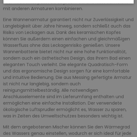
ihrer Neutralität passt sie zu jedem Stil und lässt sich leicht
mit anderen Armaturen kombinieren.
Eine Wannenarmatur garantiert nicht nur Zuverlässigkeit und
Langlebigkeit über Jahre hinweg, sondern schließt auch das
Risiko von Leckagen aus. Dank des keramischen Kopfes
können Sie außerdem einen einfachen und gleichmäßigen
Wasserfluss ohne das Leckagenrisiko genießen. Unsere
Wannenbatterie bietet nicht nur eine hohe Funktionalität,
sondern auch ein ästhetisches Design, das Ihrem Bad einen
eleganten Touch verleiht. Die elegante Quadratisch-Form
und das ergonomische Design sorgen für eine komfortable
und intuitive Bedienung. Die aus Messing gefertigte Armatur
ist nicht nur langlebig, sondern auch
reinigungsmittelbeständig. Alle notwendigen
Anschlusselemente sind im Lieferumfang enthalten und
ermöglichen eine einfache Installation. Der verwendete
ökologische Luftsprudler ermöglicht es, Wasser zu sparen,
was in Zeiten des Umweltschutzes besonders wichtig ist.
Mit dem angebotenen Mischer können Sie den Wärmegrad
des Wassers genau einstellen, wodurch er sich ideal für jede