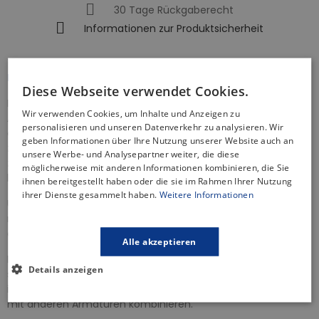
30 Tage Rückgaberecht
Informationen zur Produktsicherheit
BESCHREIBUNG
Diese Webseite verwendet Cookies.
Die Badewannenarmatur ist ein unverzichtbares
Wir verwenden Cookies, um Inhalte und Anzeigen zu
Ausstattungsstück im Bad, das nicht nur das tägliche Baden
personalisieren und unseren Datenverkehr zu analysieren. Wir
erleichtert, sondern auch zur Ästhetik des Interieurs sowie
geben Informationen über Ihre Nutzung unserer Website auch an
zum Komfortgefühl beiträgt. Unsere Wannenbatterien
unsere Werbe- und Analysepartner weiter, die diese
zeichnen sich durch zuverlässige Funktionalität und
möglicherweise mit anderen Informationen kombinieren, die Sie
hochwertige Materialien aus.
ihnen bereitgestellt haben oder die sie im Rahmen Ihrer Nutzung
ihrer Dienste gesammelt haben.
Weitere Informationen
Unsere angebotene Wannenmischer der Serie
APPIA
ist
nicht nur eine innovative Lösung, sondern auch elegant dank
der Farbe Silber sehr elegant.
Alle akzeptieren
Die Farbe Chrom ist eine vielseitige und zeitlose Option, die
Details anzeigen
sich gut für die Einrichtung von Badezimmern eignet. Dank
ihrer Neutralität passt sie zu jedem Stil und lässt sich leicht
mit anderen Armaturen kombinieren.