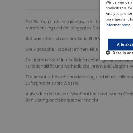
Wir verwenden 
analysieren. W
Analysepartner 
bereitgestellt 
Die Bidetarmatur ist nicht nur ein fester Bestandt
Informationen
Verarbeitung und ein elegantes Design, um Ihrem 
Schauen Sie sich unsere Serie
GLAMOUR
mit der Fa
Alle akz
Die klassische Farbe ist immer eine sichere und be
Details an
Der Keramikkopf in der Bidetmischer garantiert ein
Funktionalität und Ästhetik, die Ihrem Bad Eleganz
Die Armatur besteht aus Messing und ist mit allen
Luftsprudler spart Wasser.
Außerdem ist unsere Mischbatterie mit einem Click
Benutzung noch bequemer macht.