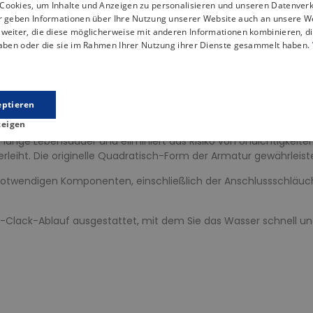
Cookies, um Inhalte und Anzeigen zu personalisieren und unseren Datenver
Beschreibung
Artikeldetails
ir geben Informationen über Ihre Nutzung unserer Website auch an unsere W
weiter, die diese möglicherweise mit anderen Informationen kombinieren, di
haben oder die sie im Rahmen Ihrer Nutzung ihrer Dienste gesammelt haben.
eil des Badezimmers, sondern auch ein wichtiger Bestandteil des
Bad einen modernen Touch zu verleihen.
rbe Silberan und genießen Sie moderne Armaturen für Ihr Bade
eptieren
währte Option für den Einsatz im Badezimmer.
zeigen
e lange Lebensdauer und eliminiert das Risiko von Undichtigkeite
 verleiht. Die originelle Quadratisch-Form der Armatur gewährle
 notwendigen Komponenten, einschließlich der Anschlussschläuc
-Clack-Ablauf ausgestattet, mit dem Sie das Wasser schnell un