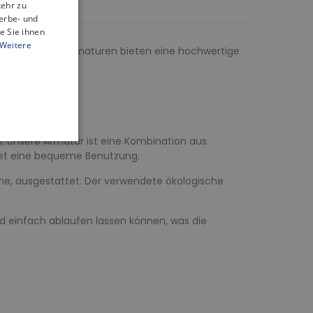
kehr zu
erbe- und
e Sie ihnen
Weitere
 Bidets. Unsere Armaturen bieten eine hochwertige
zimmer.
n. Unsere Armatur ist eine Kombination aus
istet eine bequeme Benutzung.
he, ausgestattet. Der verwendete ökologische
d einfach ablaufen lassen können, was die