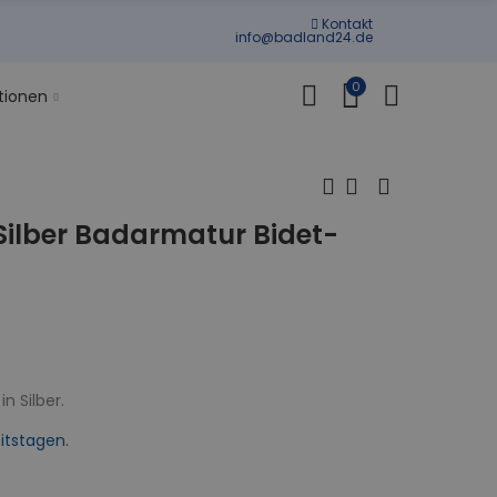
Kontakt
info@badland24.de
0
tionen
ilber Badarmatur Bidet-
n Silber.
itstagen.