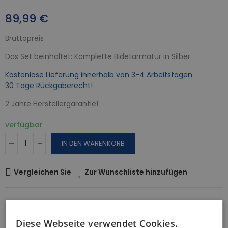
89,99 €
Bruttopreis
Das Set beinhaltet: Komplette Bidetarmatur in Silber.
Kostenlose Lieferung innerhalb von 3-4 Arbeitstagen.
30 Tage Rückgaberecht!
2 Jahre Herstellergarantie!
verfügbar
IN DEN WARENKORB
Vergleichen Sie
Zur Wunschliste hinzufügen
Sicherheitsrichtlinie
Gratis Versand
Diese Webseite verwendet Cookies.