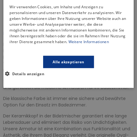
30 Tage Rückgaberecht
Wir verwenden Cookies, um Inhalte und Anzeigen zu
Informationen zur Produktsicherheit
personalisieren und unseren Datenverkehr zu analysieren. Wir
geben Informationen über Ihre Nutzung unserer Website auch an
unsere Werbe- und Analysepartner weiter, die diese
möglicherweise mit anderen Informationen kombinieren, die Sie
BESCHREIBUNG
ihnen bereitgestellt haben oder die sie im Rahmen Ihrer Nutzung
ihrer Dienste gesammelt haben.
Weitere Informationen
Die Bidetarmatur ist nicht nur ein fester Bestandteil des
Badezimmers, sondern auch ein wichtiger Bestandteil des
Bidets. Unsere Armaturen bieten eine hochwertige
Alle akzeptieren
Verarbeitung und ein elegantes Design, um Ihrem Bad einen
modernen Touch zu verleihen.
Details anzeigen
Schauen Sie sich unsere Serie
ALEA
mit der Farbe Silberan
und genießen Sie moderne Armaturen für Ihr Badezimmer.
Die klassische Farbe ist immer eine sichere und bewährte
Option für den Einsatz im Badezimmer.
Der Keramikkopf in der Bidetmischer garantiert eine lange
Lebensdauer und eliminiert das Risiko von Undichtigkeiten.
Unsere Armatur ist eine Kombination aus Funktionalität und
Ästhetik, die Ihrem Bad Eleganz verleiht. Die originelle Oval-