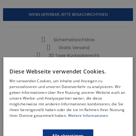
WENN LIEFERBAR, BITTE BENACHRICHTIGEN
Sicherheitsrichtlinie
Gratis Versand
30 Tage Rückgaberecht
Informationen zur Produktsicherheit
Diese Webseite verwendet Cookies.
Wir verwenden Cookies, um Inhalte und Anzeigen zu
BESCHREIBUNG
personalisieren und unseren Datenverkehr zu analysieren. Wir
geben Informationen über Ihre Nutzung unserer Website auch an
Im Badezimmer ist die Brausearmatur das unverzichtbare
unsere Werbe- und Analysepartner weiter, die diese
Ausstattungselement für die Duschkabine, das je nach
möglicherweise mit anderen Informationen kombinieren, die Sie
Abstimmung mit der Einrichtung die tägliche Pflege
ihnen bereitgestellt haben oder die sie im Rahmen Ihrer Nutzung
revolutionieren und die Optik beeinflussen kann. Unser
ihrer Dienste gesammelt haben.
Weitere Informationen
Angebot an Mischern garantiert Funktionalität auf höchstem
Niveau.
Alle akzeptieren