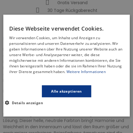
Gratis Versand
30 Tage Rückgaberecht
Informationen zur Produktsicherheit
Diese Webseite verwendet Cookies.
Wir verwenden Cookies, um Inhalte und Anzeigen zu
BESCHREIBUNG
personalisieren und unseren Datenverkehr zu analysieren. Wir
Eine Waschtischarmatur ist ein Ausstattungsgegenstand,
geben Informationen über Ihre Nutzung unserer Website auch an
unsere Werbe- und Analysepartner weiter, die diese
der bei richtiger Auswahl nicht nur die tägliche Nutzung des
möglicherweise mit anderen Informationen kombinieren, die Sie
Badezimmers erleichtert, sondern auch die Ästhetik des
ihnen bereitgestellt haben oder die sie im Rahmen Ihrer Nutzung
Interieurs beeinflusst und Komfort bietet. Die von uns
ihrer Dienste gesammelt haben.
Weitere Informationen
angebotenen Armaturen zeichnen sich durch erstklassige
Funktionalität aus.
Die Waschtischbatterie der Serie
FIRA
ist eine innovative und
Alle akzeptieren
zugleich elegante Anwendung der Farbe Beige, die Ihrem
Details anzeigen
Waschtisch einen modernen Look verleiht.
Die Farbe Beige bei Armaturen ist eine elegante und subtile
Lösung. Dieser helle, neutrale Farbton bringt Harmonie und
Weichheit in den Innenraum und lässt den Raum größer und
geräumiger erscheinen. Beigefarbene Armaturen sind die