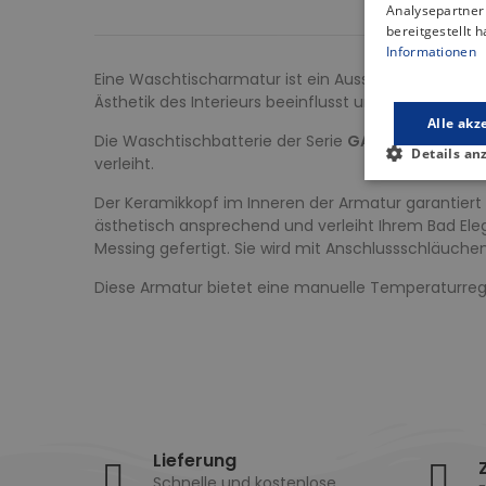
Analysepartner 
bereitgestellt 
Informationen
Eine Waschtischarmatur ist ein Ausstattungsgegenst
Ästhetik des Interieurs beeinflusst und Komfort bie
Alle akz
Die Waschtischbatterie der Serie
GABRO
ist eine i
Details an
verleiht.
Der Keramikkopf im Inneren der Armatur garantiert
ästhetisch ansprechend und verleiht Ihrem Bad Eleg
Messing gefertigt. Sie wird mit Anschlussschläuchen 
Diese Armatur bietet eine manuelle Temperaturreg
Lieferung
Schnelle und kostenlose