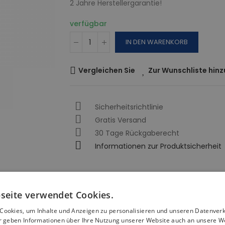
2 Jahre Herstellergarantie!
verfügbar
IN DEN WARENKORB
Vergleichen Sie
Zur Wunschliste hin
Sicherheitsrichtlinie
Gratis Versand
30 Tage Rückgaberecht
Informationen zur Produktsicherheit
seite verwendet Cookies.
Cookies, um Inhalte und Anzeigen zu personalisieren und unseren Datenver
ir geben Informationen über Ihre Nutzung unserer Website auch an unsere W