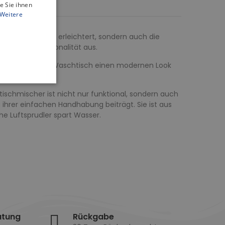
e Sie ihnen
Weitere
des Badezimmers erleichtert, sondern auch die
klassige Funktionalität aus.
Gold, die Ihrem Waschtisch einen modernen Look
ischmischer ist nicht nur funktional, sondern auch
 ihrer einfachen Handhabung beiträgt. Sie ist aus
che Luftsprudler spart Wasser.
atung
Rückgabe