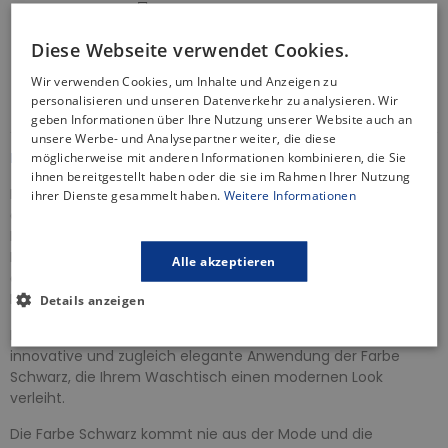
Sicherheitsrichtlinie
Gratis Versand
Diese Webseite verwendet Cookies.
30 Tage Rückgaberecht
Wir verwenden Cookies, um Inhalte und Anzeigen zu
Informationen zur Produktsicherheit
personalisieren und unseren Datenverkehr zu analysieren. Wir
geben Informationen über Ihre Nutzung unserer Website auch an
unsere Werbe- und Analysepartner weiter, die diese
BESCHREIBUNG
möglicherweise mit anderen Informationen kombinieren, die Sie
ihnen bereitgestellt haben oder die sie im Rahmen Ihrer Nutzung
Eine Waschtischarmatur ist ein Ausstattungsgegenstand,
ihrer Dienste gesammelt haben.
Weitere Informationen
der bei richtiger Auswahl nicht nur die tägliche Nutzung des
Badezimmers erleichtert, sondern auch die Ästhetik des
Interieurs beeinflusst und Komfort bietet. Die von uns
Alle akzeptieren
angebotenen Armaturen zeichnen sich durch erstklassige
Funktionalität aus.
Details anzeigen
Die Waschtischbatterie der Serie
GLAMOUR
ist eine
innovative und zugleich elegante Anwendung der Farbe
Schwarz, die Ihrem Waschtisch einen modernen Look
verleiht.
Die Farbe Schwarz kommt nie aus der Mode und die