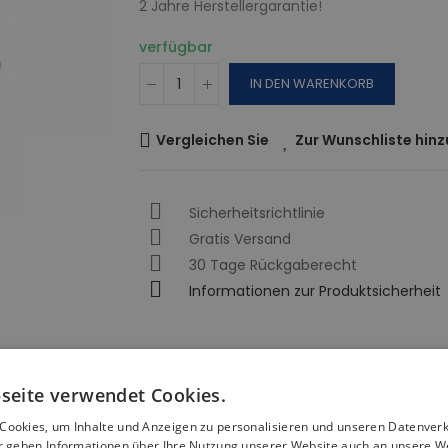
2 Jahre Herstellergarantie!
verfügbar
IN DEN WARENKORB
Vergleichen Sie
Zur Wunschliste hin
Sicherheitsrichtlinie
Gratis Versand
30 Tage Rückgaberecht
Informationen zur Produktsicherheit
seite verwendet Cookies.
Cookies, um Inhalte und Anzeigen zu personalisieren und unseren Datenver
ir geben Informationen über Ihre Nutzung unserer Website auch an unsere W