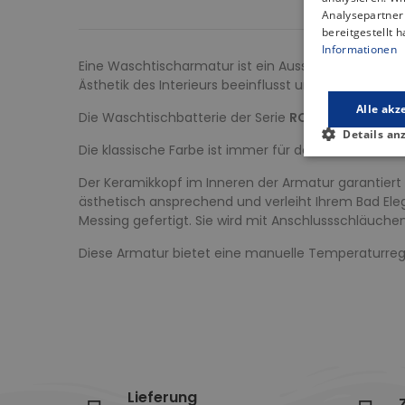
Analysepartner 
bereitgestellt 
Informationen
Eine Waschtischarmatur ist ein Ausstattungsgegenst
Ästhetik des Interieurs beeinflusst und Komfort bie
Alle akz
Die Waschtischbatterie der Serie
ROMA
ist eine in
Details an
Die klassische Farbe ist immer für den Einsatz im 
Der Keramikkopf im Inneren der Armatur garantiert
ästhetisch ansprechend und verleiht Ihrem Bad Eleg
Messing gefertigt. Sie wird mit Anschlussschläuchen 
Diese Armatur bietet eine manuelle Temperaturreg
Lieferung