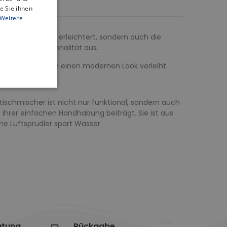
e Sie ihnen
Weitere
des Badezimmers erleichtert, sondern auch die
klassige Funktionalität aus.
 Ihrem Waschtisch einen modernen Look verleiht.
ischmischer ist nicht nur funktional, sondern auch
 ihrer einfachen Handhabung beiträgt. Sie ist aus
che Luftsprudler spart Wasser.
atung
Rückgabe