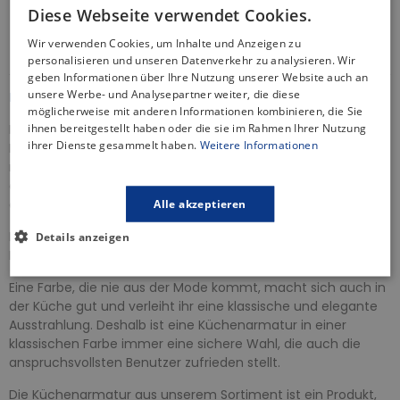
30 Tage Rückgaberecht
Diese Webseite verwendet Cookies.
Informationen zur Produktsicherheit
Wir verwenden Cookies, um Inhalte und Anzeigen zu
personalisieren und unseren Datenverkehr zu analysieren. Wir
geben Informationen über Ihre Nutzung unserer Website auch an
unsere Werbe- und Analysepartner weiter, die diese
BESCHREIBUNG
möglicherweise mit anderen Informationen kombinieren, die Sie
ihnen bereitgestellt haben oder die sie im Rahmen Ihrer Nutzung
Die Küchenbatterie ist ein wichtiges Element in jeder Küche.
ihrer Dienste gesammelt haben.
Weitere Informationen
Die von uns angebotenen Küchenarmaturen zeichnen sich
nicht nur durch ihre Funktionalität, sondern auch durch ihr
ästhetisches Design aus, das Ihrem Spüllbecken einen
eleganten Touch verleiht.
Alle akzeptieren
Die Küchenarmatur der Serie
ROMA
ist in einer modernen
Details anzeigen
Farbgebung Silber, die Stil und Eleganz in Ihre Küche verleiht.
Eine Farbe, die nie aus der Mode kommt, macht sich auch in
der Küche gut und verleiht ihr eine klassische und elegante
Ausstrahlung. Deshalb ist eine Küchenarmatur in einer
klassischen Farbe immer eine sichere Wahl, die auch die
anspruchsvollsten Benutzer zufrieden stellt.
Die Küchenarmatur aus unserem Sortiment ist ein Produkt,