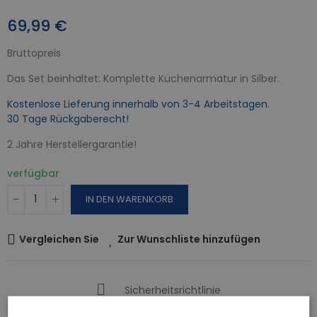
69,99 €
Bruttopreis
Das Set beinhaltet: Komplette Küchenarmatur in Silber.
Kostenlose Lieferung innerhalb von 3-4 Arbeitstagen.
30 Tage Rückgaberecht!
2 Jahre Herstellergarantie!
verfügbar
IN DEN WARENKORB
Vergleichen Sie
Zur Wunschliste hinzufügen
Sicherheitsrichtlinie
Gratis Versand