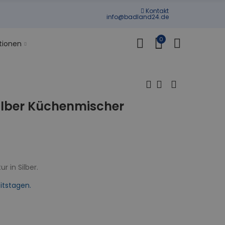
Kontakt
info@badland24.de
0
tionen
ilber Küchenmischer
 in Silber.
itstagen.