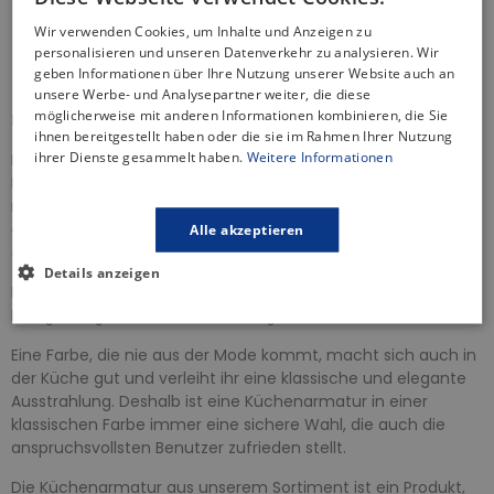
30 Tage Rückgaberecht
Wir verwenden Cookies, um Inhalte und Anzeigen zu
Informationen zur Produktsicherheit
personalisieren und unseren Datenverkehr zu analysieren. Wir
geben Informationen über Ihre Nutzung unserer Website auch an
unsere Werbe- und Analysepartner weiter, die diese
möglicherweise mit anderen Informationen kombinieren, die Sie
BESCHREIBUNG
ihnen bereitgestellt haben oder die sie im Rahmen Ihrer Nutzung
ihrer Dienste gesammelt haben.
Weitere Informationen
Die Küchenbatterie ist ein wichtiges Element in jeder Küche.
Die von uns angebotenen Küchenarmaturen zeichnen sich
nicht nur durch ihre Funktionalität, sondern auch durch ihr
ästhetisches Design aus, das Ihrem Spüllbecken einen
Alle akzeptieren
eleganten Touch verleiht.
Details anzeigen
Die Küchenarmatur der Serie
PEREA
ist in einer modernen
Farbgebung Silber, die Stil und Eleganz in Ihre Küche verleiht.
Eine Farbe, die nie aus der Mode kommt, macht sich auch in
der Küche gut und verleiht ihr eine klassische und elegante
Ausstrahlung. Deshalb ist eine Küchenarmatur in einer
klassischen Farbe immer eine sichere Wahl, die auch die
anspruchsvollsten Benutzer zufrieden stellt.
Die Küchenarmatur aus unserem Sortiment ist ein Produkt,