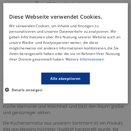
30 Tage Rückgaberecht
Informationen zur Produktsicherheit
Diese Webseite verwendet Cookies.
Wir verwenden Cookies, um Inhalte und Anzeigen zu
personalisieren und unseren Datenverkehr zu analysieren. Wir
BESCHREIBUNG
geben Informationen über Ihre Nutzung unserer Website auch an
Die Küchenbatterie ist ein wichtiges Element in jeder Küche.
unsere Werbe- und Analysepartner weiter, die diese
möglicherweise mit anderen Informationen kombinieren, die Sie
Die von uns angebotenen Küchenarmaturen zeichnen sich
ihnen bereitgestellt haben oder die sie im Rahmen Ihrer Nutzung
nicht nur durch ihre Funktionalität, sondern auch durch ihr
ihrer Dienste gesammelt haben.
Weitere Informationen
ästhetisches Design aus, das Ihrem Spüllbecken einen
eleganten Touch verleiht.
Die Küchenarmatur der Serie
DARU
ist in einer modernen
Alle akzeptieren
Farbgebung Beige, die Stil und Eleganz in Ihre Küche verleiht.
Details anzeigen
Beigefarbene Küchenarmaturen sind eine elegante und
dezente Lösung. Dieser helle, neutrale Farbton verleiht der
Küche Harmonie und Weichheit und lässt den Raum größer
und geräumiger wirken.
Die Küchenarmatur aus unserem Sortiment ist ein Produkt,
das aus Messing höchster Qualität hergestellt wurde. Sie