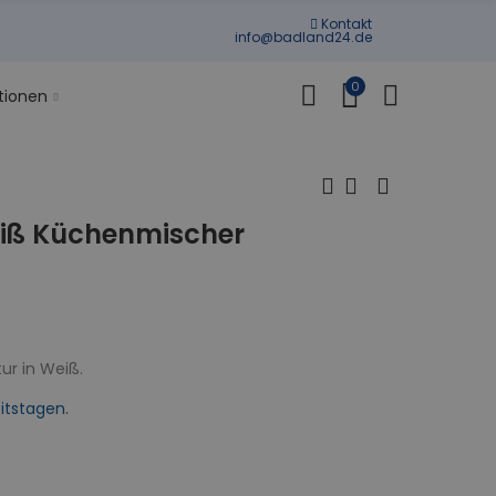
Kontakt
info@badland24.de
0
tionen
iß Küchenmischer
ur in Weiß.
itstagen.