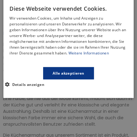
30 Tage Rückgaberecht
Diese Webseite verwendet Cookies.
Informationen zur Produktsicherheit
Wir verwenden Cookies, um Inhalte und Anzeigen zu
personalisieren und unseren Datenverkehr zu analysieren. Wir
geben Informationen über Ihre Nutzung unserer Website auch an
BESCHREIBUNG
unsere Werbe- und Analysepartner weiter, die diese
möglicherweise mit anderen Informationen kombinieren, die Sie
Die Küchenbatterie ist ein wichtiges Element in jeder Küche.
ihnen bereitgestellt haben oder die sie im Rahmen Ihrer Nutzung
Die von uns angebotenen Küchenarmaturen zeichnen sich
ihrer Dienste gesammelt haben.
Weitere Informationen
nicht nur durch ihre Funktionalität, sondern auch durch ihr
ästhetisches Design aus, das Ihrem Spüllbecken einen
eleganten Touch verleiht.
Alle akzeptieren
Die Küchenarmatur der Serie
RHEA
ist in einer modernen
Details anzeigen
Farbgebung Silber, die Stil und Eleganz in Ihre Küche verleiht.
Eine Farbe, die nie aus der Mode kommt, macht sich auch in
der Küche gut und verleiht ihr eine klassische und elegante
Ausstrahlung. Deshalb ist eine Küchenarmatur in einer
klassischen Farbe immer eine sichere Wahl, die auch die
anspruchsvollsten Benutzer zufrieden stellt.
Die Küchenarmatur aus unserem Sortiment ist ein Produkt,