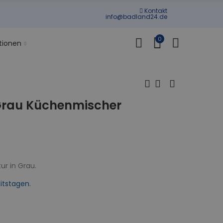
Kontakt
info@badland24.de
0
tionen
Grau Küchenmischer
r in Grau.
itstagen.