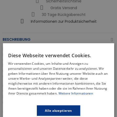
Sicherheitsrichtlinie
Gratis Versand
30 Tage Rückgaberecht
Informationen zur Produktsicherheit
BESCHREIBUNG
Duschablauf
SLIM & LOW PROLINE Grau 80 cm
ist die
perfekte Kombination aus Funktionalität und Design. Er ist
Diese Webseite verwendet Cookies.
aus hochwertigem Edelstahl gefertigt und bietet
Wir verwenden Cookies, um Inhalte und Anzeigen zu
Langlebigkeit und Eleganz. Er leitet das Wasser effektiv ab
personalisieren und unseren Datenverkehr zu analysieren. Wir
und beseitigt Verstopfungen und unangenehme Gerüche.
geben Informationen über Ihre Nutzung unserer Website auch an
Die Nutzung des Abflusses ist angenehm und mühelos.
unsere Werbe- und Analysepartner weiter, die diese
möglicherweise mit anderen Informationen kombinieren, die Sie
Einfache Montage und Anpassung an Ihre Bedürfnisse. Alles,
ihnen bereitgestellt haben oder die sie im Rahmen Ihrer Nutzung
was Sie für die Installation des Ablaufs benötigen, ist im
ihrer Dienste gesammelt haben.
Weitere Informationen
Lieferumfang enthalten.
Bringen Sie Modernität und Komfort in Ihr Bad!
Alle akzeptieren
Produkteigenschaften des Duchablaufs: