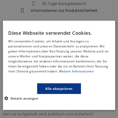
30 Tage Rückgaberecht
Informationen zur Produktsicherheit
BESCHREIBUNG
Diese Webseite verwendet Cookies.
Die Wandnische
WALL BOX NO RIM Silber 30x30x10 cm
Wir verwenden Cookies, um Inhalte und Anzeigen zu
wurde speziell für Ihr Badezimmer entwickelt und ist die
personalisieren und unseren Datenverkehr zu analysieren. Wir
perfekte Lösung für alle, die zusätzlichen Stauraum suchen.
geben Informationen über Ihre Nutzung unserer Website auch an
Dank seines wasserdichten Designs ist es ideal für die
unsere Werbe- und Analysepartner weiter, die diese
Dusche geeignet, wo Sie den zusätzlichen Platz für
möglicherweise mit anderen Informationen kombinieren, die Sie
Toilettenartikel und andere Badaccessoires nutzen können.
ihnen bereitgestellt haben oder die sie im Rahmen Ihrer Nutzung
Darüber hinaus sorgt die Nische nicht nur im Bad für
ihrer Dienste gesammelt haben.
Weitere Informationen
Ordnung, sondern eignet sich auch als praktischer
Nachttisch, in der Küche zur Aufbewahrung von Gewürzen
und als Nische für Dekoartikel im Wohnzimmer.
Alle akzeptieren
Die Wandnische ist aus hochwertigen Materialien gefertigt,
Details anzeigen
was eine Langlebigkeit und Pflegeleichtigkeit garantiert.
Daher wird es viele Jahre lang halten und jeden Raum, in
dem es aufgestellt wird, praktisch und ästhetisch