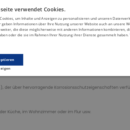
Beschreibung
Artikeldetails
seite verwendet Cookies.
Cookies, um Inhalte und Anzeigen zu personalisieren und unseren Datenver
wurde speziell für Ihr Badezimmer entwickelt und ist die perfekt
ir geben Informationen über Ihre Nutzung unserer Website auch an unsere W
eal für die Dusche geeignet, wo Sie den zusätzlichen Platz für 
weiter, die diese möglicherweise mit anderen Informationen kombinieren, di
im Bad für Ordnung, sondern eignet sich auch als praktischer Na
haben oder die sie im Rahmen Ihrer Nutzung ihrer Dienste gesammelt haben.
immer.
ertigt, was eine Langlebigkeit und Pflegeleichtigkeit garantiert.
thetisch verschönern.
eptieren
rung, verdeckt aber auch die Schnittkanten der Glasur und bild
zeigen
4), der über hervorragende Korrosionsschutzeigenschaften verf
in der Küche, im Wohnzimmer oder im Flur usw.