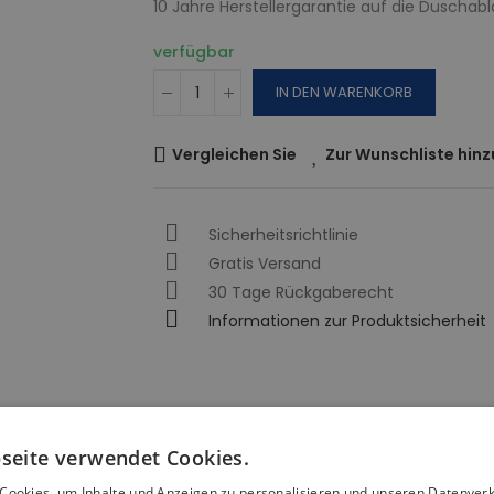
10 Jahre Herstellergarantie auf die Duschabl
verfügbar
IN DEN WARENKORB
Vergleichen Sie
Zur Wunschliste hin
Sicherheitsrichtlinie
Gratis Versand
30 Tage Rückgaberecht
Informationen zur Produktsicherheit
seite verwendet Cookies.
Cookies, um Inhalte und Anzeigen zu personalisieren und unseren Datenver