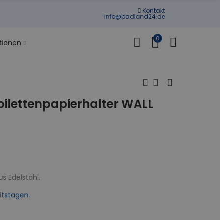
Kontakt
info@badland24.de
0
tionen
ilettenpapierhalter WALL
s Edelstahl.
itstagen.