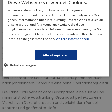
Diese Webseite verwendet Cookies.
Sicherheitsrichtlinie
Gratis Versand
Wir verwenden Cookies, um Inhalte und Anzeigen zu
30 Tage Rückgaberecht
personalisieren und unseren Datenverkehr zu analysieren. Wir
geben Informationen über Ihre Nutzung unserer Website auch an
Informationen zur Produktsicherheit
unsere Werbe- und Analysepartner weiter, die diese
möglicherweise mit anderen Informationen kombinieren, die Sie
ihnen bereitgestellt haben oder die sie im Rahmen Ihrer Nutzung
BESCHREIBUNG
ihrer Dienste gesammelt haben.
Weitere Informationen
Die Unterputz-Brausegarnitur ist die ideale Lösung für alle,
die minimalistisches Oval-Design wird mit Funktionalität für
Alle akzeptieren
eine komfortable Nutzung kombiniert. Ein unverzichtbares
Zubehör für jede moderne Duschkabine, das sowohl
Details anzeigen
praktisch als auch angenehm ist.
Das Duschset der Serie
KASKADA
in Grau garantiert auch
nach jahrelangem Gebrauch eine hohe Oberflächenqualität.
Die Farbe Grau verleiht dem Duschpaneel eine subtile und
minimalistische Ausstrahlung. Grau passt perfekt zu einer
Vielzahl von Dekorationsstilen und verleiht dem Paneel
Kontrast und gedämpfte Tiefe.