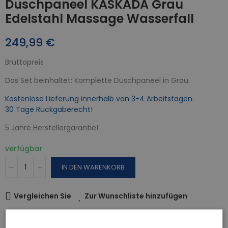
Duschpaneel KASKADA Grau
Edelstahl Massage Wasserfall
249,99 €
Bruttopreis
Das Set beinhaltet: Komplette Duschpaneel in Grau.
Kostenlose Lieferung innerhalb von 3-4 Arbeitstagen.
30 Tage Rückgaberecht!
5 Jahre Herstellergarantie!
verfügbar
IN DEN WARENKORB
Vergleichen Sie
Zur Wunschliste hinzufügen