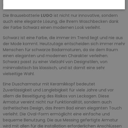
Niveau.
Die Brausebatterie
LUGO
ist nicht nur innovative, sondern
auch eine elegante Lösung, die Ihrem Waschbecken dank
der Farbe Schwarz einen modernen Look verleiht.
Schwarz ist eine Farbe, die immer im Trend liegt und nie aus
der Mode kommt. Heutzutage entscheiden sich immer mehr
Menschen für schwarze Badarmaturen, da sie dem Raum
einen eleganten und modernen Charakter verleihen.
Schwarz passt zu einer Vielzahl von Designstilen, von
minimalistisch bis klassisch, und ist damit eine sehr
vielseitige Wahl.
Eine Duscharmatur mit Keramikkopf bedeutet
Zuverlässigkeit und Langlebigkeit für viele Jahre und vor
allem die Beseitigung des Risikos von Leckagen. Diese
Armatur vereint nicht nur Funktionalität, sondern auch
ästhetisches Design, das Ihrem Bad einen eleganten Touch
verleiht. Die Oval-Form ermöglicht eine einfache und
bequeme Benutzung. Die aus Messing gefertigte Armatur
wird mit allen für die Installation erforderlichen Anschlüssen