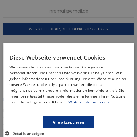
WENN LIEFERBAR, BITTE BENACHRICHTIGEN
Sicherheitsrichtlinie
Diese Webseite verwendet Cookies.
Gratis Versand
Wir verwenden Cookies, um Inhalte und Anzeigen zu
30 Tage Rückgaberecht
personalisieren und unseren Datenverkehr zu analysieren. Wir
Informationen zur Produktsicherheit
geben Informationen über Ihre Nutzung unserer Website auch an
unsere Werbe- und Analysepartner weiter, die diese
möglicherweise mit anderen Informationen kombinieren, die Sie
ihnen bereitgestellt haben oder die sie im Rahmen Ihrer Nutzung
BESCHREIBUNG
ihrer Dienste gesammelt haben.
Weitere Informationen
Im Badezimmer ist die Brausearmatur das unverzichtbare
Ausstattungselement für die Duschkabine, das je nach
Alle akzeptieren
Abstimmung mit der Einrichtung die tägliche Pflege
revolutionieren und die Optik beeinflussen kann. Unser
Details anzeigen
Angebot an Mischern garantiert Funktionalität auf höchstem