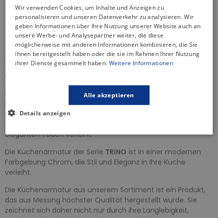
Sicherheitsrichtlinie
Wir verwenden Cookies, um Inhalte und Anzeigen zu
personalisieren und unseren Datenverkehr zu analysieren. Wir
Gratis Versand
geben Informationen über Ihre Nutzung unserer Website auch an
30 Tage Rückgaberecht
unsere Werbe- und Analysepartner weiter, die diese
Informationen zur Produktsicherheit
möglicherweise mit anderen Informationen kombinieren, die Sie
ihnen bereitgestellt haben oder die sie im Rahmen Ihrer Nutzung
ihrer Dienste gesammelt haben.
Weitere Informationen
BESCHREIBUNG
Die Küchenbatterie ist ein wichtiges Element in jeder Küche.
Alle akzeptieren
Die von uns angebotenen Küchenarmaturen zeichnen sich
Details anzeigen
nicht nur durch ihre Funktionalität, sondern auch durch ihr
ästhetisches Design aus, das Ihrem Spüllbecken einen
eleganten Touch verleiht.
Die Küchenarmatur der Serie
TRINO
ist in einer modernen
Farbgebung Chrom, die Stil und Eleganz in Ihre Küche
verleiht.
Die Küchenarmatur aus unserem Sortiment ist ein Produkt,
das aus Messing höchster Qualität hergestellt wurde. Sie
zeichnet sich daher nicht nur durch ihre Langlebigkeit,