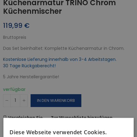
Küchenarmatur TRINO Chrom
Küchenmischer
119,99 €
Bruttopreis
Das Set beinhaltet: Komplette Küchenarmatur in Chrom.
Kostenlose Lieferung innerhalb von 3-4 Arbeitstagen.
30 Tage Rückgaberecht!
5 Jahre Herstellergarantie!
verfügbar
IN DEN WARENKORB
Vergleichen Sie
Zur Wunschliste hinzufügen
Diese Webseite verwendet Cookies.