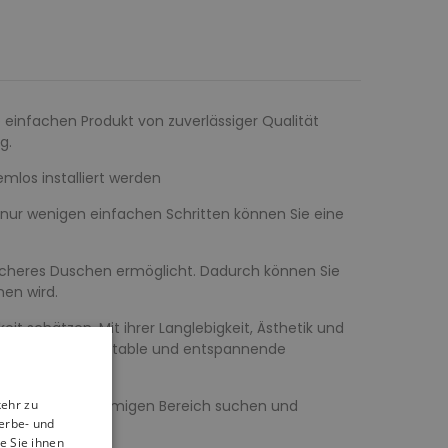
e einfachen Produkt von zuverlässiger Qualität
g.
los installiert werden
nur wenigen einfachen Schritten können Sie eine
sicheres Duschen ermöglicht. Dadurch können Sie
nen wird.
t schätzen. Mit ihrer Langlebigkeit, Ästhetik und
jahrelang komfortable und entspannende
schen einen geräumigen Bereich suchen und
kehr zu
erbe- und
e Sie ihnen