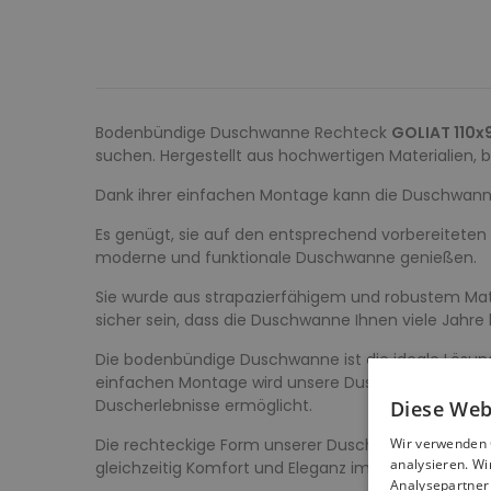
Bodenbündige Duschwanne Rechteck
GOLIAT 110x
suchen. Hergestellt aus hochwertigen Materialien, bi
Dank ihrer einfachen Montage kann die Duschwanne 
Es genügt, sie auf den entsprechend vorbereiteten
moderne und funktionale Duschwanne genießen.
Sie wurde aus strapazierfähigem und robustem Mate
sicher sein, dass die Duschwanne Ihnen viele Jahre
Die bodenbündige Duschwanne ist die ideale Lösung f
einfachen Montage wird unsere Duschwanne zu ein
Duscherlebnisse ermöglicht.
Diese Web
Die rechteckige Form unserer Duschwanne in der Gr
Wir verwenden 
analysieren. W
gleichzeitig Komfort und Eleganz im Badezimmer 
Analysepartner 