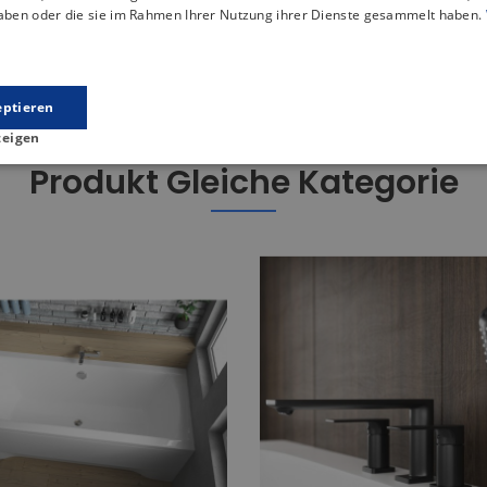
fort und leichte Reinigung gewährleistet.
haben oder die sie im Rahmen Ihrer Nutzung ihrer Dienste gesammelt haben.
 mit einem Durchmesser von ⌀ 90 ausgestattet, der eine hervo
eptieren
zeigen
Produkt Gleiche Kategorie