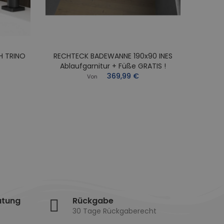
H TRINO
RECHTECK BADEWANNE 190x90 INES
RECHT
Ablaufgarnitur + Füße GRATIS !
Abl
369,99 €
Von
atung
Rückgabe
30 Tage Rückgaberecht