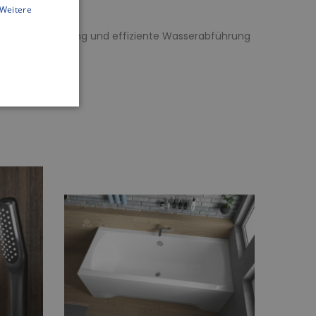
Weitere
rragende Leistung und effiziente Wasserabführung