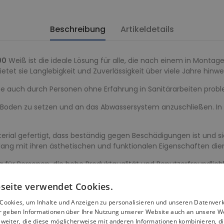
Beschreibung
Artikeldetails
90
Weiß ist die ideale Lösung für alle, die nach einem in Montag
etet sie Langlebigkeit und Zuverlässigkeit über viele Jahre hinwe
auch durch Personen ohne Erfahrung in Sanitärarbeiten problem
 Boden zu setzen und an das Abwassersystem anzuschließen. In 
rial gefertigt, dass beständig gegen Beschädigungen ist und 
 lang mit ihren ästhetischen und funktionalen Eigenschaften die
ür Personen, die hohe Produktqualität und Benutzerfreundlichkei
em unverzichtbaren Element in Ihrem Badezimmer, das Ihnen 
seite verwendet Cookies.
öße 110x90, ist die perfekte Lösung für Personen, die beim Du
Cookies, um Inhalte und Anzeigen zu personalisieren und unseren Datenver
ir geben Informationen über Ihre Nutzung unserer Website auch an unsere W
wünschen.
weiter, die diese möglicherweise mit anderen Informationen kombinieren, di