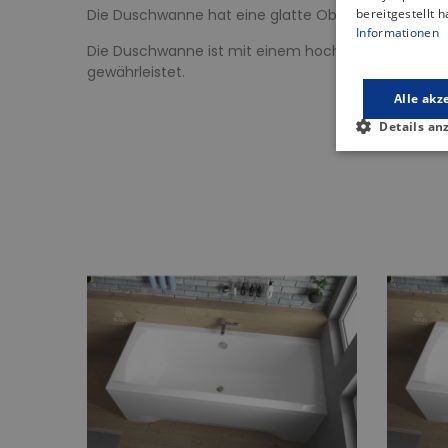
Die Duschwanne hat eine glatte Oberfläche, die Kom
bereitgestellt 
Informationen
Die Duschwanne ist mit einem hochwertigen Ablauf
gewährleistet.
Alle akz
Details an