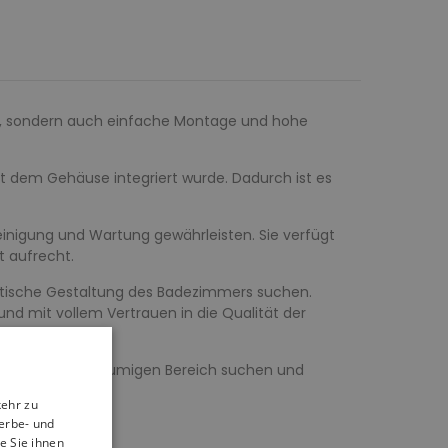
an, sondern auch einfache Montage und hohe
t dem Gehäuse integriert wurde. Dadurch ist es
einigung und Wartung gewährleisten. Sie verfügt
t aufrecht.
hetische Gestaltung des Badezimmers suchen.
und mit vollem Vertrauen in die Qualität der
uschen einen geräumigen Bereich suchen und
kehr zu
erbe- und
e Sie ihnen