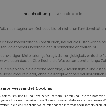
Beschreibung
Artikeldetails
eiß mit integriertem Gehäuse bietet nicht nur Funktionalität 
 ist ihre monolithische Konstruktion, bei der die Duschwanne mi
tzen, da er bereits innerhalb der Duschwanne enthalten ist.
hwertigen Materialien gefertigt, die Langlebigkeit, einfache R
eten wie auch dessen Oberfläche die Wassertemperatur lange Zei
für diejenigen, die einfache Montage, Zuverlässigkeit und äst
e unser Produkt bietet, ohne die Komplikationen der Installation 
röße 140x70, ist die perfekte Lösung für Personen, die beim D
seite verwendet Cookies.
wünschen.
Cookies, um Inhalte und Anzeigen zu personalisieren und unseren Datenver
ir geben Informationen über Ihre Nutzung unserer Website auch an unsere W
fort und leichte Reinigung gewährleistet.
weiter, die diese möglicherweise mit anderen Informationen kombinieren, di