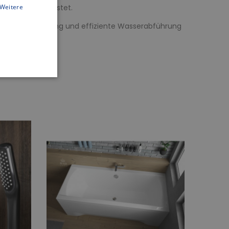
wanne gewährleistet.
Weitere
rragende Leistung und effiziente Wasserabführung