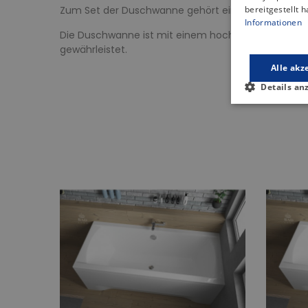
Zum Set der Duschwanne gehört ein solider Rahmen,
bereitgestellt 
Informationen
Die Duschwanne ist mit einem hochwertigen Ablauf
gewährleistet.
Alle akz
Details an