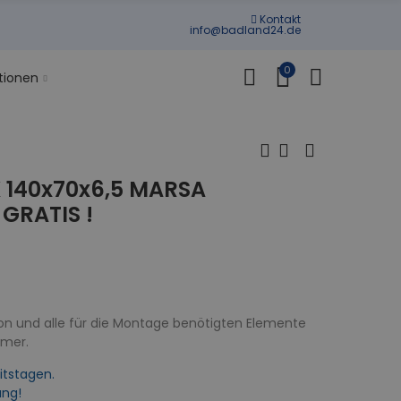
Kontakt
info@badland24.de
0
tionen
140x70x6,5 MARSA
 GRATIS !
on und alle für die Montage benötigten Elemente
mmer.
itstagen.
ung!