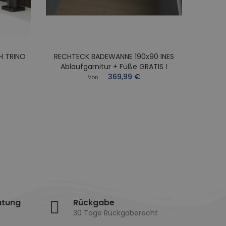
H TRINO
RECHTECK BADEWANNE 190x90 INES
RECHT
Ablaufgarnitur + Füße GRATIS !
Abl
369,99 €
Von
atung
Rückgabe
30 Tage Rückgaberecht