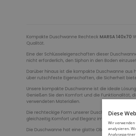
Kompakte Duschwanne Rechteck
MARSA 140x70
W
Qualität.
Eine der Schlüsseleigenschaften dieser Duschwanne
nicht erforderlich, den Siphon in den Boden einzuse
Darüber hinaus ist die kompakte Duschwanne aus hoc
über rutschfeste Eigenschaften, die Sicherheit bi
Unsere kompakte Duschwanne ist die ideale Lösung 
Genießen Sie den Komfort und die Funktionalität, di
verwendeten Materialien.
Die rechteckige Form unserer Duschwanne in der G
Diese Web
gleichzeitig Komfort und Eleganz im Badezimmer 
Wir verwenden 
analysieren. W
Die Duschwanne hat eine glatte Oberfläche, die Kom
Analysepartner 