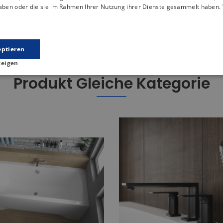
 der eine stabile Unterstützung für die Konstruktion der Dusch
haben oder die sie im Rahmen Ihrer Nutzung ihrer Dienste gesammelt haben.
 mit einem Durchmesser von ⌀ 90 ausgestattet, der eine hervo
eptieren
zeigen
Produkt Gleiche Kategorie